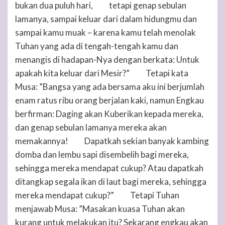
bukan dua puluh hari,
tetapi genap sebulan
20
lamanya, sampai keluar dari dalam hidungmu dan
sampai kamu muak – karena kamu telah menolak
Tuhan
yang ada di tengah-tengah kamu dan
menangis di hadapan-Nya dengan berkata: Untuk
apakah kita keluar dari Mesir?”
Tetapi kata
21
Musa: ”Bangsa yang ada bersama aku ini berjumlah
enam ratus ribu orang berjalan kaki, namun Engkau
berfirman: Daging akan Kuberikan kepada mereka,
dan genap sebulan lamanya mereka akan
memakannya!
Dapatkah sekian banyak kambing
22
domba dan lembu sapi disembelih bagi mereka,
sehingga mereka mendapat cukup? Atau dapatkah
ditangkap segala ikan di laut bagi mereka, sehingga
mereka mendapat cukup?”
Tetapi
Tuhan
23
menjawab Musa: ”Masakan kuasa
Tuhan
akan
kurang untuk melakukan itu? Sekarang engkau akan