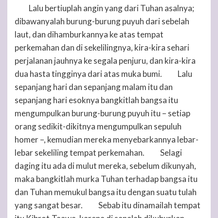
Lalu bertiuplah angin yang dari
Tuhan
asalnya;
31
dibawanyalah burung-burung puyuh dari sebelah
laut, dan dihamburkannya ke atas tempat
perkemahan dan di sekelilingnya, kira-kira sehari
perjalanan jauhnya ke segala penjuru, dan kira-kira
dua hasta tingginya dari atas muka bumi.
Lalu
32
sepanjang hari dan sepanjang malam itu dan
sepanjang hari esoknya bangkitlah bangsa itu
mengumpulkan burung-burung puyuh itu – setiap
orang sedikit-dikitnya mengumpulkan sepuluh
homer –, kemudian mereka menyebarkannya lebar-
lebar sekeliling tempat perkemahan.
Selagi
33
daging itu ada di mulut mereka, sebelum dikunyah,
maka bangkitlah murka
Tuhan
terhadap bangsa itu
dan
Tuhan
memukul bangsa itu dengan suatu tulah
yang sangat besar.
Sebab itu dinamailah tempat
34