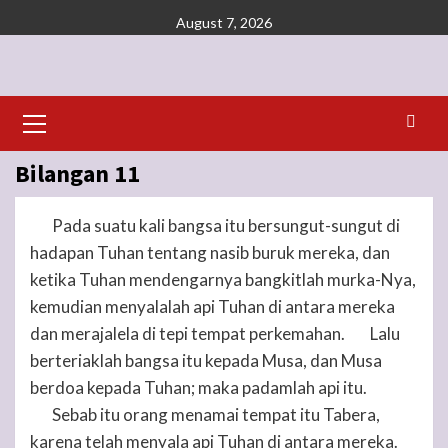
Skip
August 7, 2026
to
content
Primary
Menu
Bilangan 11
Pada suatu kali bangsa itu bersungut-sungut di
1
hadapan
Tuhan
tentang nasib buruk mereka, dan
ketika
Tuhan
mendengarnya bangkitlah murka-Nya,
kemudian menyalalah api
Tuhan
di antara mereka
dan merajalela di tepi tempat perkemahan.
Lalu
2
berteriaklah bangsa itu kepada Musa, dan Musa
berdoa kepada
Tuhan
; maka padamlah api itu.
Sebab itu orang menamai tempat itu Tabera,
3
karena telah menyala api
Tuhan
di antara mereka.