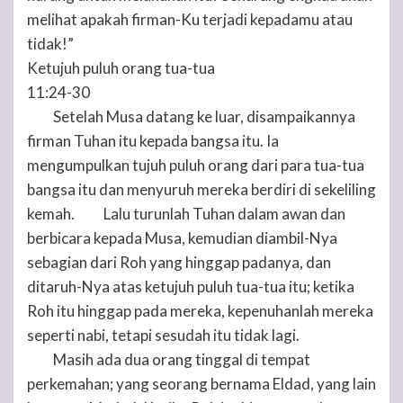
melihat apakah firman-Ku terjadi kepadamu atau
tidak!”
Ketujuh puluh orang tua-tua
11:24-30
Setelah Musa datang ke luar, disampaikannya
24
firman
Tuhan
itu kepada bangsa itu. Ia
mengumpulkan tujuh puluh orang dari para tua-tua
bangsa itu dan menyuruh mereka berdiri di sekeliling
kemah.
Lalu turunlah
Tuhan
dalam awan dan
25
berbicara kepada Musa, kemudian diambil-Nya
sebagian dari Roh yang hinggap padanya, dan
ditaruh-Nya atas ketujuh puluh tua-tua itu; ketika
Roh itu hinggap pada mereka, kepenuhanlah mereka
seperti nabi, tetapi sesudah itu tidak lagi.
Masih ada dua orang tinggal di tempat
26
perkemahan; yang seorang bernama Eldad, yang lain