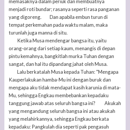
memasaknya dalam periuk dan membuatnya
menjadi roti bundar; rasanya seperti rasa panganan
yang digoreng.
Dan apabila embun turun di
9
tempat perkemahan pada waktu malam, maka
turunlah juga manna di situ.
Ketika Musa mendengar bangsa itu, yaitu
10
orang-orang dari setiap kaum, menangis di depan
pintu kemahnya, bangkitlah murka
Tuhan
dengan
sangat, dan hal itu dipandang jahat oleh Musa.
Lalu berkatalah Musa kepada
Tuhan
: ”Mengapa
11
Kauperlakukan hamba-Mu ini dengan buruk dan
mengapa aku tidak mendapat kasih karunia di mata-
Mu, sehingga Engkau membebankan kepadaku
tanggung jawab atas seluruh bangsa ini?
Akukah
12
yang mengandung seluruh bangsa ini atau akukah
yang melahirkannya, sehingga Engkau berkata
kepadaku: Pangkulah dia seperti pak pengasuh