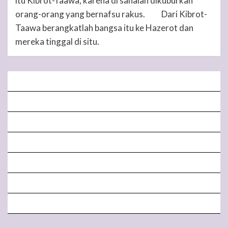
itu Kibrot-Taawa, karena di sanalah dikuburkan
orang-orang yang bernafsu rakus.
Dari Kibrot-
35
Taawa berangkatlah bangsa itu ke Hazerot dan
mereka tinggal di situ.
BERANDA
MISA LIVE STREAMING
PENGUMUMAN PAROKI
LITURGI
FORM
LINGKUNGAN
BERITA