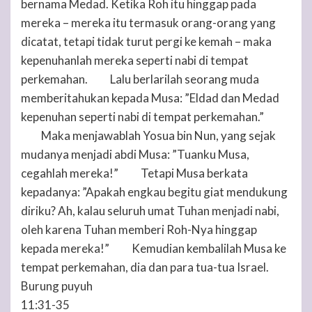
bernama Medad. Ketika Roh itu hinggap pada
mereka – mereka itu termasuk orang-orang yang
dicatat, tetapi tidak turut pergi ke kemah – maka
kepenuhanlah mereka seperti nabi di tempat
perkemahan.
Lalu berlarilah seorang muda
27
memberitahukan kepada Musa: ”Eldad dan Medad
kepenuhan seperti nabi di tempat perkemahan.”
Maka menjawablah Yosua bin Nun, yang sejak
28
mudanya menjadi abdi Musa: ”Tuanku Musa,
cegahlah mereka!”
Tetapi Musa berkata
29
kepadanya: ”Apakah engkau begitu giat mendukung
diriku? Ah, kalau seluruh umat
Tuhan
menjadi nabi,
oleh karena
Tuhan
memberi Roh-Nya hinggap
kepada mereka!”
Kemudian kembalilah Musa ke
30
tempat perkemahan, dia dan para tua-tua Israel.
Burung puyuh
11:31-35