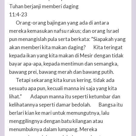
Tuhan
berjanji memberi daging
11:4-23
Orang-orang bajingan yang ada di antara
4
mereka kemasukan nafsu rakus; dan orang Israel
pun menangislah pula serta berkata: ”Siapakah yang
akan memberi kita makan daging?
Kita teringat
5
kepada ikan yang kita makan di Mesir dengan tidak
bayar apa-apa, kepada mentimun dan semangka,
bawang prei, bawang merah dan bawang putih.
Tetapi sekarang kita kurus kering, tidak ada
6
sesuatu apa pun, kecuali manna ini saja yang kita
lihat.”
Adapun manna itu seperti ketumbar dan
7
kelihatannya seperti damar bedolah.
Bangsa itu
8
berlari kian ke mari untuk memungutnya, lalu
menggilingnya dengan batu kilangan atau
menumbuknya dalam lumpang. Mereka