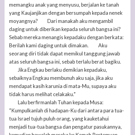
memangku anak yang menyusu, berjalan ke tanah
yang Kaujanjikan dengan bersumpah kepada nenek
moyangnya?
Dari manakah aku mengambil
13
daging untuk diberikan kepada seluruh bangsa ini?
Sebab mereka menangis kepadaku dengan berkata:
Berilah kami daging untuk dimakan.
Aku
14
seorang diri tidak dapat memikul tanggung jawab
atas seluruh bangsa ini, sebab terlalu berat bagiku.
Jika Engkau berlaku demikian kepadaku,
15
sebaiknya Engkau membunuh aku saja, jika aku
mendapat kasih karunia di mata-Mu, supaya aku
tidak harus melihat celakaku.”
Lalu berfirmanlah
Tuhan
kepada Musa:
16
”Kumpulkanlah di hadapan-Ku dari antara para tua-
tua Israel tujuh puluh orang, yang kauketahui
menjadi tua-tua bangsa dan pengatur pasukannya,
kemudian bawalah mereka ke Kemah Pertemuan,