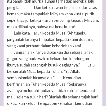
itu bangkitlah murka
Tuhan
terhadap mereka, lalu
pergilah Ia.
Dan ketika awan telah naik dari atas
10
kemah, maka tampaklah Miryam kena kusta, putih
seperti salju; ketika Harun berpaling kepada Miryam,
maka dilihatnya, bahwa dia kena kusta!
Lalu kata Harun kepada Musa: ”Ah tuanku,
11
janganlah kiranya timpakan kepada kami dosa ini,
yang kami perbuat dalam kebodohan kami.
Janganlah kiranya dibiarkan dia sebagai anak
12
gugur, yang pada waktu keluar dari kandungan
ibunya sudah setengah busuk dagingnya.”
Lalu
13
berserulah Musa kepada
Tuhan
: ”Ya Allah,
sembuhkanlah kiranya dia.”
Kemudian
14
berfirmanlah
Tuhan
kepada Musa: ”Sekiranya
ayahnya meludahi mukanya, tidakkah ia mendapat
malu selama tujuh hari? Biarlah dia selama tujuh hari
dikucilkan ke luar tempat perkemahan, kemudian