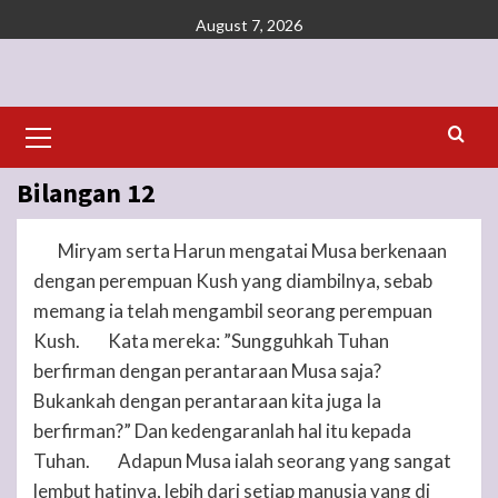
Skip
August 7, 2026
to
content
Primary
Menu
Bilangan 12
Miryam serta Harun mengatai Musa berkenaan
1
dengan perempuan Kush yang diambilnya, sebab
memang ia telah mengambil seorang perempuan
Kush.
Kata mereka: ”Sungguhkah
Tuhan
2
berfirman dengan perantaraan Musa saja?
Bukankah dengan perantaraan kita juga Ia
berfirman?” Dan kedengaranlah hal itu kepada
Tuhan
.
Adapun Musa ialah seorang yang sangat
3
lembut hatinya, lebih dari setiap manusia yang di