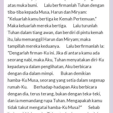
atas muka bumi.
Lalu berfirmanlah
Tuhan
dengan
4
tiba-tiba kepada Musa, Harun dan Miryam:
”Keluarlah kamu bertiga ke Kemah Pertemuan.”
Maka keluarlah mereka bertiga.
Lalu turunlah
5
Tuhan
dalam tiang awan, dan berdiri di pintu kemah
itu, lalu memanggil Harun dan Miryam; maka
tampillah mereka keduanya.
Lalu berfirmanlah Ia:
6
”Dengarlah firman-Ku ini. Jika di antara kamu ada
seorang nabi, maka Aku,
Tuhan
menyatakan diri-Ku
kepadanya dalam penglihatan, Aku berbicara
dengan dia dalam mimpi.
Bukan demikian
7
hamba-Ku Musa, seorang yang setia dalam segenap
rumah-Ku.
Berhadap-hadapan Aku berbicara
8
dengan dia, terus terang, bukan dengan teka-teki,
dan ia memandang rupa
Tuhan
. Mengapakah kamu
tidak takut mengatai hamba-Ku Musa?”
Sebab
9