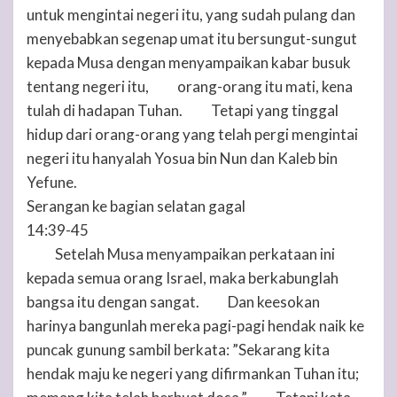
untuk mengintai negeri itu, yang sudah pulang dan
menyebabkan segenap umat itu bersungut-sungut
kepada Musa dengan menyampaikan kabar busuk
tentang negeri itu,
orang-orang itu mati, kena
37
tulah di hadapan
Tuhan
.
Tetapi yang tinggal
38
hidup dari orang-orang yang telah pergi mengintai
negeri itu hanyalah Yosua bin Nun dan Kaleb bin
Yefune.
Serangan ke bagian selatan gagal
14:39-45
Setelah Musa menyampaikan perkataan ini
39
kepada semua orang Israel, maka berkabunglah
bangsa itu dengan sangat.
Dan keesokan
40
harinya bangunlah mereka pagi-pagi hendak naik ke
puncak gunung sambil berkata: ”Sekarang kita
hendak maju ke negeri yang difirmankan
Tuhan
itu;