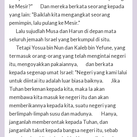
ke Mesir?”
Dan mereka berkata seorang kepada
4
yang lain: ”Baiklah kita mengangkat seorang
pemimpin, lalu pulang ke Mesir.”
Lalu sujudlah Musa dan Harun di depan mata
5
seluruh jemaah Israel yang berkumpul di situ.
Tetapi Yosua bin Nun dan Kaleb bin Yefune, yang
6
termasuk orang-orang yang telah mengintai negeri
itu, mengoyakkan pakaiannya,
dan berkata
7
kepada segenap umat Israel: ”Negeri yang kami lalui
untuk diintai itu adalah luar biasa baiknya.
Jika
8
Tuhan
berkenan kepada kita, maka Ia akan
membawa kita masuk ke negeri itu dan akan
memberikannya kepada kita, suatu negeri yang
berlimpah-limpah susu dan madunya.
Hanya,
9
janganlah memberontak kepada
Tuhan
, dan
janganlah takut kepada bangsa negeri itu, sebab