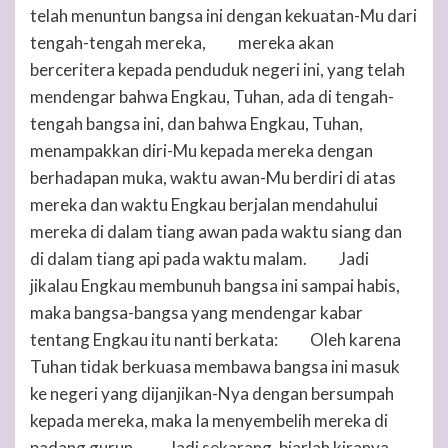
telah menuntun bangsa ini dengan kekuatan-Mu dari
tengah-tengah mereka,
mereka akan
14
berceritera kepada penduduk negeri ini, yang telah
mendengar bahwa Engkau,
Tuhan
, ada di tengah-
tengah bangsa ini, dan bahwa Engkau,
Tuhan
,
menampakkan diri-Mu kepada mereka dengan
berhadapan muka, waktu awan-Mu berdiri di atas
mereka dan waktu Engkau berjalan mendahului
mereka di dalam tiang awan pada waktu siang dan
di dalam tiang api pada waktu malam.
Jadi
15
jikalau Engkau membunuh bangsa ini sampai habis,
maka bangsa-bangsa yang mendengar kabar
tentang Engkau itu nanti berkata:
Oleh karena
16
Tuhan
tidak berkuasa membawa bangsa ini masuk
ke negeri yang dijanjikan-Nya dengan bersumpah
kepada mereka, maka Ia menyembelih mereka di
padang gurun.
Jadi sekarang, biarlah kiranya