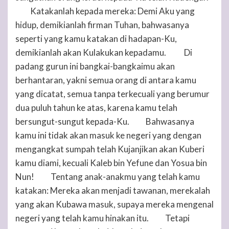
Katakanlah kepada mereka: Demi Aku yang
28
hidup, demikianlah firman
Tuhan
, bahwasanya
seperti yang kamu katakan di hadapan-Ku,
demikianlah akan Kulakukan kepadamu.
Di
29
padang gurun ini bangkai-bangkaimu akan
berhantaran, yakni semua orang di antara kamu
yang dicatat, semua tanpa terkecuali yang berumur
dua puluh tahun ke atas, karena kamu telah
bersungut-sungut kepada-Ku.
Bahwasanya
30
kamu ini tidak akan masuk ke negeri yang dengan
mengangkat sumpah telah Kujanjikan akan Kuberi
kamu diami, kecuali Kaleb bin Yefune dan Yosua bin
Nun!
Tentang anak-anakmu yang telah kamu
31
katakan: Mereka akan menjadi tawanan, merekalah
yang akan Kubawa masuk, supaya mereka mengenal
negeri yang telah kamu hinakan itu.
Tetapi
32