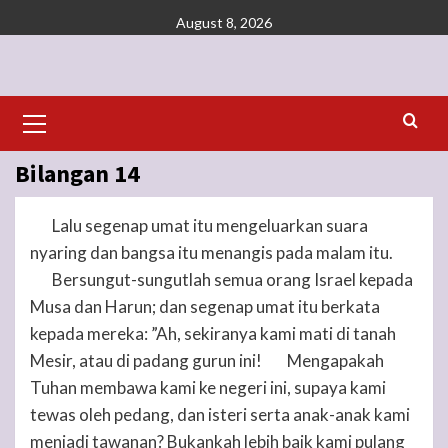
Skip
August 8, 2026
to
content
Primary
Menu
Bilangan 14
Lalu segenap umat itu mengeluarkan suara
1
nyaring dan bangsa itu menangis pada malam itu.
Bersungut-sungutlah semua orang Israel kepada
2
Musa dan Harun; dan segenap umat itu berkata
kepada mereka: ”Ah, sekiranya kami mati di tanah
Mesir, atau di padang gurun ini!
Mengapakah
3
Tuhan
membawa kami ke negeri ini, supaya kami
tewas oleh pedang, dan isteri serta anak-anak kami
menjadi tawanan? Bukankah lebih baik kami pulang