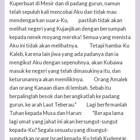
Kuperbuat di Mesir dan di padang gurun, namun
telah sepuluh kali mencobai Aku dan tidak mau
mendengarkan suara-Ku,
pastilah tidak akan
23
melihat negeri yang Kujanjikan dengan bersumpah
kepada nenek moyang mereka! Semua yang menista
Aku ini tidak akan melihatnya.
Tetapi hamba-Ku
24
Kaleb, karena lain jiwa yang ada padanya dan ia
mengikut Aku dengan sepenuhnya, akan Kubawa
masuk ke negeri yang telah dimasukinya itu, dan
keturunannya akan memilikinya.
Orang Amalek
25
dan orang Kanaan diam di lembah. Sebab itu
berpalinglah besok dan berangkatlah ke padang
gurun, ke arah Laut Teberau.”
Lagi berfirmanlah
26
Tuhan
kepada Musa dan Harun:
”Berapa lama
27
lagi umat yang jahat ini akan bersungut-sungut
kepada-Ku? Segala sesuatu yang disungut-
sungutkan orang Israel kepada-Ku telah Kudengar.