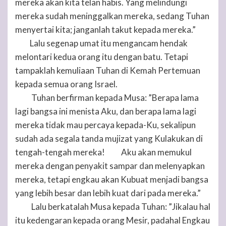
mereka akan kita telan habis. Yang melindungi
mereka sudah meninggalkan mereka, sedang
Tuhan
menyertai kita; janganlah takut kepada mereka.”
Lalu segenap umat itu mengancam hendak
10
melontari kedua orang itu dengan batu. Tetapi
tampaklah kemuliaan
Tuhan
di Kemah Pertemuan
kepada semua orang Israel.
Tuhan
berfirman kepada Musa: ”Berapa lama
11
lagi bangsa ini menista Aku, dan berapa lama lagi
mereka tidak mau percaya kepada-Ku, sekalipun
sudah ada segala tanda mujizat yang Kulakukan di
tengah-tengah mereka!
Aku akan memukul
12
mereka dengan penyakit sampar dan melenyapkan
mereka, tetapi engkau akan Kubuat menjadi bangsa
yang lebih besar dan lebih kuat dari pada mereka.”
Lalu berkatalah Musa kepada
Tuhan
: ”Jikalau hal
13
itu kedengaran kepada orang Mesir, padahal Engkau