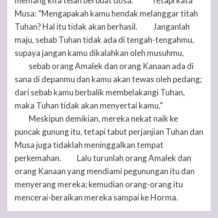
memang kita telah berbuat dosa.”
Tetapi kata
41
Musa: ”Mengapakah kamu hendak melanggar titah
Tuhan
? Hal itu tidak akan berhasil.
Janganlah
42
maju, sebab
Tuhan
tidak ada di tengah-tengahmu,
supaya jangan kamu dikalahkan oleh musuhmu,
sebab orang Amalek dan orang Kanaan ada di
43
sana di depanmu dan kamu akan tewas oleh pedang;
dari sebab kamu berbalik membelakangi
Tuhan
,
maka
Tuhan
tidak akan menyertai kamu.”
Meskipun demikian, mereka nekat naik ke
44
puncak gunung itu, tetapi tabut perjanjian
Tuhan
dan
Musa juga tidaklah meninggalkan tempat
perkemahan.
Lalu turunlah orang Amalek dan
45
orang Kanaan yang mendiami pegunungan itu dan
menyerang mereka; kemudian orang-orang itu
mencerai-beraikan mereka sampai ke Horma.