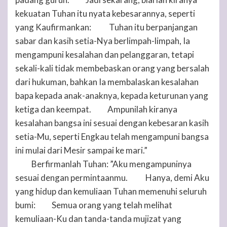
17
kekuatan
Tuhan
itu nyata kebesarannya, seperti
yang Kaufirmankan:
Tuhan
itu berpanjangan
18
sabar dan kasih setia-Nya berlimpah-limpah, Ia
mengampuni kesalahan dan pelanggaran, tetapi
sekali-kali tidak membebaskan orang yang bersalah
dari hukuman, bahkan Ia membalaskan kesalahan
bapa kepada anak-anaknya, kepada keturunan yang
ketiga dan keempat.
Ampunilah kiranya
19
kesalahan bangsa ini sesuai dengan kebesaran kasih
setia-Mu, seperti Engkau telah mengampuni bangsa
ini mulai dari Mesir sampai ke mari.”
Berfirmanlah
Tuhan
: ”Aku mengampuninya
20
sesuai dengan permintaanmu.
Hanya, demi Aku
21
yang hidup dan kemuliaan
Tuhan
memenuhi seluruh
bumi:
Semua orang yang telah melihat
22
kemuliaan-Ku dan tanda-tanda mujizat yang