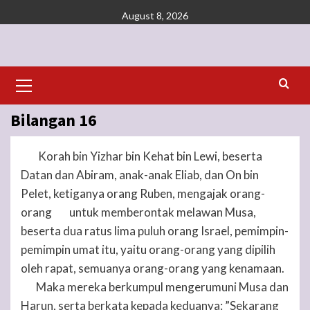
Skip
August 8, 2026
to
content
Primary
Menu
Bilangan 16
Korah bin Yizhar bin Kehat bin Lewi, beserta
1
Datan dan Abiram, anak-anak Eliab, dan On bin
Pelet, ketiganya orang Ruben, mengajak orang-
orang
untuk memberontak melawan Musa,
2
beserta dua ratus lima puluh orang Israel, pemimpin-
pemimpin umat itu, yaitu orang-orang yang dipilih
oleh rapat, semuanya orang-orang yang kenamaan.
Maka mereka berkumpul mengerumuni Musa dan
3
Harun, serta berkata kepada keduanya: ”Sekarang