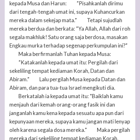
kepada Musa dan Harun:
”Pisahkanlah dirimu
21
dari tengah-tengah umat ini, supaya Kuhancurkan
mereka dalam sekejap mata.”
Tetapi sujudlah
22
mereka berdua dan berkata: ”Ya Allah, Allah dari roh
segala makhluk! Satu orang saja berdosa, masakan
Engkau murka terhadap segenap perkumpulan ini?”
Maka berfirmanlah
Tuhan
kepada Musa:
23
”Katakanlah kepada umat itu: Pergilah dari
24
sekeliling tempat kediaman Korah, Datan dan
Abiram.”
Lalu pergilah Musa kepada Datan dan
25
Abiram, dan para tua-tua Israel mengikuti dia.
Berkatalah ia kepada umat itu: ”Baiklah kamu
26
menjauh dari kemah orang-orang fasik ini dan
janganlah kamu kena kepada sesuatu apa pun dari
kepunyaan mereka, supaya kamu jangan mati lenyap
oleh karena segala dosa mereka.”
Maka pergilah
27
mereka dari sekeliling tempat kediaman Korah,