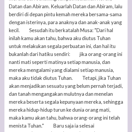
Datan dan Abiram. Keluarlah Datan dan Abiram, lalu
berdiri di depan pintu kemah mereka bersama-sama
dengan isterinya, para anaknya dan anak-anak yang
kecil.
Sesudah itu berkatalah Musa: ”Dari hal
28
inilah kamu akan tahu, bahwa aku diutus
Tuhan
untuk melakukan segala perbuatan ini, dan hal itu
bukanlah dari hatiku sendiri:
jika orang-orang ini
29
nanti mati seperti matinya setiap manusia, dan
mereka mengalami yang dialami setiap manusia,
maka aku tidak diutus
Tuhan
.
Tetapi, jika
Tuhan
30
akan menjadikan sesuatu yang belum pernah terjadi,
dan tanah mengangakan mulutnya dan menelan
mereka beserta segala kepunyaan mereka, sehingga
mereka hidup-hidup turun ke dunia orang mati,
maka kamu akan tahu, bahwa orang-orang ini telah
menista
Tuhan
.”
Baru saja ia selesai
31