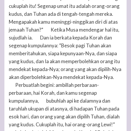
cukuplah itu! Segenap umat itu adalah orang-orang
kudus, dan
Tuhan
ada di tengah-tengah mereka.
Mengapakah kamu meninggi-ninggikan diri di atas
jemaah
Tuhan
?”
Ketika Musa mendengar hal itu,
4
sujudlah ia.
Dan ia berkata kepada Korah dan
5
segenap kumpulannya: ”Besok pagi
Tuhan
akan
memberitahukan, siapa kepunyaan-Nya, dan siapa
yang kudus, dan Ia akan memperbolehkan orang itu
mendekat kepada-Nya; orang yang akan dipilih-Nya
akan diperbolehkan-Nya mendekat kepada-Nya.
Perbuatlah begini: ambillah perbaraan-
6
perbaraan, hai Korah, dan kamu segenap
kumpulannya,
bubuhlah api ke dalamnya dan
7
taruhlah ukupan di atasnya, di hadapan
Tuhan
pada
esok hari, dan orang yang akan dipilih
Tuhan
, dialah
yang kudus. Cukuplah itu, hai orang-orang Lewi!”