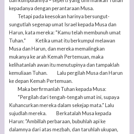
dan kumpulannya – seperti yang difirmankan
Tuhan
kepadanya dengan perantaraan Musa.
Tetapi pada keesokan harinya bersungut-
41
sungutlah segenap umat Israel kepada Musa dan
Harun, kata mereka: ”Kamu telah membunuh umat
Tuhan
.”
Ketika umat itu berkumpul melawan
42
Musa dan Harun, dan mereka memalingkan
mukanya ke arah Kemah Pertemuan, maka
kelihatanlah awan itu menutupinya dan tampaklah
kemuliaan
Tuhan
.
Lalu pergilah Musa dan Harun
43
ke depan Kemah Pertemuan.
Maka berfirmanlah
Tuhan
kepada Musa:
44
”Pergilah dari tengah-tengah umat ini, supaya
45
Kuhancurkan mereka dalam sekejap mata.” Lalu
sujudlah mereka.
Berkatalah Musa kepada
46
Harun: ”Ambillah perbaraan, bubuhlah api ke
dalamnya dari atas mezbah, dan taruhlah ukupan,