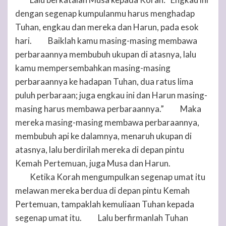
16
dengan segenap kumpulanmu harus menghadap
Tuhan
, engkau dan mereka dan Harun, pada esok
hari.
Baiklah kamu masing-masing membawa
17
perbaraannya membubuh ukupan di atasnya, lalu
kamu mempersembahkan masing-masing
perbaraannya ke hadapan
Tuhan
, dua ratus lima
puluh perbaraan; juga engkau ini dan Harun masing-
masing harus membawa perbaraannya.”
Maka
18
mereka masing-masing membawa perbaraannya,
membubuh api ke dalamnya, menaruh ukupan di
atasnya, lalu berdirilah mereka di depan pintu
Kemah Pertemuan, juga Musa dan Harun.
Ketika Korah mengumpulkan segenap umat itu
19
melawan mereka berdua di depan pintu Kemah
Pertemuan, tampaklah kemuliaan
Tuhan
kepada
segenap umat itu.
Lalu berfirmanlah
Tuhan
20