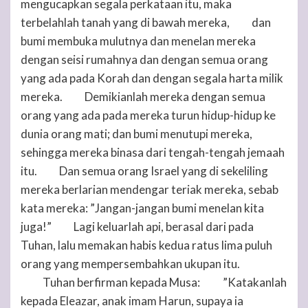
mengucapkan segala perkataan itu, maka
terbelahlah tanah yang di bawah mereka,
dan
32
bumi membuka mulutnya dan menelan mereka
dengan seisi rumahnya dan dengan semua orang
yang ada pada Korah dan dengan segala harta milik
mereka.
Demikianlah mereka dengan semua
33
orang yang ada pada mereka turun hidup-hidup ke
dunia orang mati; dan bumi menutupi mereka,
sehingga mereka binasa dari tengah-tengah jemaah
itu.
Dan semua orang Israel yang di sekeliling
34
mereka berlarian mendengar teriak mereka, sebab
kata mereka: ”Jangan-jangan bumi menelan kita
juga!”
Lagi keluarlah api, berasal dari pada
35
Tuhan
, lalu memakan habis kedua ratus lima puluh
orang yang mempersembahkan ukupan itu.
Tuhan
berfirman kepada Musa:
”Katakanlah
36
37
kepada Eleazar, anak imam Harun, supaya ia