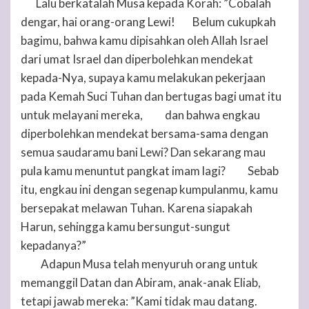
Lalu berkatalah Musa kepada Korah: ”Cobalah
8
dengar, hai orang-orang Lewi!
Belum cukupkah
9
bagimu, bahwa kamu dipisahkan oleh Allah Israel
dari umat Israel dan diperbolehkan mendekat
kepada-Nya, supaya kamu melakukan pekerjaan
pada Kemah Suci
Tuhan
dan bertugas bagi umat itu
untuk melayani mereka,
dan bahwa engkau
10
diperbolehkan mendekat bersama-sama dengan
semua saudaramu bani Lewi? Dan sekarang mau
pula kamu menuntut pangkat imam lagi?
Sebab
11
itu, engkau ini dengan segenap kumpulanmu, kamu
bersepakat melawan
Tuhan
. Karena siapakah
Harun, sehingga kamu bersungut-sungut
kepadanya?”
Adapun Musa telah menyuruh orang untuk
12
memanggil Datan dan Abiram, anak-anak Eliab,
tetapi jawab mereka: ”Kami tidak mau datang.