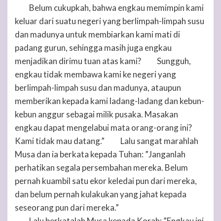
Belum cukupkah, bahwa engkau memimpin kami
13
keluar dari suatu negeri yang berlimpah-limpah susu
dan madunya untuk membiarkan kami mati di
padang gurun, sehingga masih juga engkau
menjadikan dirimu tuan atas kami?
Sungguh,
14
engkau tidak membawa kami ke negeri yang
berlimpah-limpah susu dan madunya, ataupun
memberikan kepada kami ladang-ladang dan kebun-
kebun anggur sebagai milik pusaka. Masakan
engkau dapat mengelabui mata orang-orang ini?
Kami tidak mau datang.”
Lalu sangat marahlah
15
Musa dan ia berkata kepada
Tuhan
: ”Janganlah
perhatikan segala persembahan mereka. Belum
pernah kuambil satu ekor keledai pun dari mereka,
dan belum pernah kulakukan yang jahat kepada
seseorang pun dari mereka.”
Lalu berkatalah Musa kepada Korah: ”Engkau ini