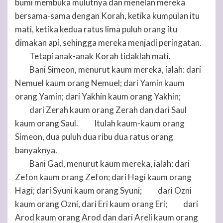
bumi membuka mulutnya dan menelan mereka
bersama-sama dengan Korah, ketika kumpulan itu
mati, ketika kedua ratus lima puluh orang itu
dimakan api, sehingga mereka menjadi peringatan.
Tetapi anak-anak Korah tidaklah mati.
11
Bani Simeon, menurut kaum mereka, ialah: dari
12
Nemuel kaum orang Nemuel; dari Yamin kaum
orang Yamin; dari Yakhin kaum orang Yakhin;
dari Zerah kaum orang Zerah dan dari Saul
13
kaum orang Saul.
Itulah kaum-kaum orang
14
Simeon, dua puluh dua ribu dua ratus orang
banyaknya.
Bani Gad, menurut kaum mereka, ialah: dari
15
Zefon kaum orang Zefon; dari Hagi kaum orang
Hagi; dari Syuni kaum orang Syuni;
dari Ozni
16
kaum orang Ozni, dari Eri kaum orang Eri;
dari
17
Arod kaum orang Arod dan dari Areli kaum orang