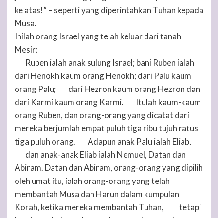
ke atas!” – seperti yang diperintahkan
Tuhan
kepada
Musa.
Inilah orang Israel yang telah keluar dari tanah
Mesir:
Ruben ialah anak sulung Israel; bani Ruben ialah
5
dari Henokh kaum orang Henokh; dari Palu kaum
orang Palu;
dari Hezron kaum orang Hezron dan
6
dari Karmi kaum orang Karmi.
Itulah kaum-kaum
7
orang Ruben, dan orang-orang yang dicatat dari
mereka berjumlah empat puluh tiga ribu tujuh ratus
tiga puluh orang.
Adapun anak Palu ialah Eliab,
8
dan anak-anak Eliab ialah Nemuel, Datan dan
9
Abiram. Datan dan Abiram, orang-orang yang dipilih
oleh umat itu, ialah orang-orang yang telah
membantah Musa dan Harun dalam kumpulan
Korah, ketika mereka membantah
Tuhan
,
tetapi
10