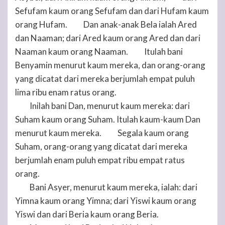
Sefufam kaum orang Sefufam dan dari Hufam kaum
orang Hufam.
Dan anak-anak Bela ialah Ared
40
dan Naaman; dari Ared kaum orang Ared dan dari
Naaman kaum orang Naaman.
Itulah bani
41
Benyamin menurut kaum mereka, dan orang-orang
yang dicatat dari mereka berjumlah empat puluh
lima ribu enam ratus orang.
Inilah bani Dan, menurut kaum mereka: dari
42
Suham kaum orang Suham. Itulah kaum-kaum Dan
menurut kaum mereka.
Segala kaum orang
43
Suham, orang-orang yang dicatat dari mereka
berjumlah enam puluh empat ribu empat ratus
orang.
Bani Asyer, menurut kaum mereka, ialah: dari
44
Yimna kaum orang Yimna; dari Yiswi kaum orang
Yiswi dan dari Beria kaum orang Beria.