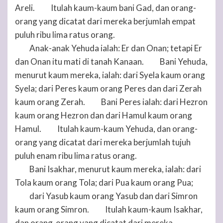
Areli.
Itulah kaum-kaum bani Gad, dan orang-
18
orang yang dicatat dari mereka berjumlah empat
puluh ribu lima ratus orang.
Anak-anak Yehuda ialah: Er dan Onan; tetapi Er
19
dan Onan itu mati di tanah Kanaan.
Bani Yehuda,
20
menurut kaum mereka, ialah: dari Syela kaum orang
Syela; dari Peres kaum orang Peres dan dari Zerah
kaum orang Zerah.
Bani Peres ialah: dari Hezron
21
kaum orang Hezron dan dari Hamul kaum orang
Hamul.
Itulah kaum-kaum Yehuda, dan orang-
22
orang yang dicatat dari mereka berjumlah tujuh
puluh enam ribu lima ratus orang.
Bani Isakhar, menurut kaum mereka, ialah: dari
23
Tola kaum orang Tola; dari Pua kaum orang Pua;
dari Yasub kaum orang Yasub dan dari Simron
24
kaum orang Simron.
Itulah kaum-kaum Isakhar,
25
dan orang-orang yang dicatat dari mereka,