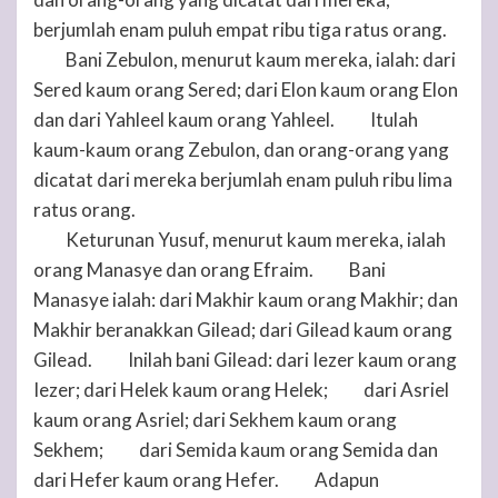
berjumlah enam puluh empat ribu tiga ratus orang.
Bani Zebulon, menurut kaum mereka, ialah: dari
26
Sered kaum orang Sered; dari Elon kaum orang Elon
dan dari Yahleel kaum orang Yahleel.
Itulah
27
kaum-kaum orang Zebulon, dan orang-orang yang
dicatat dari mereka berjumlah enam puluh ribu lima
ratus orang.
Keturunan Yusuf, menurut kaum mereka, ialah
28
orang Manasye dan orang Efraim.
Bani
29
Manasye ialah: dari Makhir kaum orang Makhir; dan
Makhir beranakkan Gilead; dari Gilead kaum orang
Gilead.
Inilah bani Gilead: dari Iezer kaum orang
30
Iezer; dari Helek kaum orang Helek;
dari Asriel
31
kaum orang Asriel; dari Sekhem kaum orang
Sekhem;
dari Semida kaum orang Semida dan
32
dari Hefer kaum orang Hefer.
Adapun
33