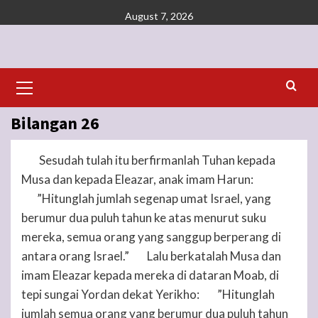
Skip
August 7, 2026
to
content
Primary
Menu
Bilangan 26
Sesudah tulah itu berfirmanlah
Tuhan
kepada
1
Musa dan kepada Eleazar, anak imam Harun:
”Hitunglah jumlah segenap umat Israel, yang
2
berumur dua puluh tahun ke atas menurut suku
mereka, semua orang yang sanggup berperang di
antara orang Israel.”
Lalu berkatalah Musa dan
3
imam Eleazar kepada mereka di dataran Moab, di
tepi sungai Yordan dekat Yerikho:
”Hitunglah
4
jumlah semua orang yang berumur dua puluh tahun