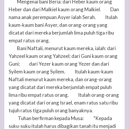
Mengenai bani Beria: dari Heber kaum orang
45
Heber dan dari Malkiel kaum orang Malkiel.
Dan
46
nama anak perempuan Asyer ialah Serah.
Itulah
47
kaum-kaum bani Asyer, dan orang-orang yang
dicatat dari mereka berjumlah lima puluh tiga ribu
empat ratus orang.
Bani Naftali, menurut kaum mereka, ialah: dari
48
Yahzeel kaum orang Yahzeel; dari Guni kaum orang
Guni;
dari Yezer kaum orang Yezer dan dari
49
Syilem kaum orang Syilem.
Itulah kaum-kaum
50
Naftali menurut kaum mereka, dan orang-orang
yang dicatat dari mereka berjumlah empat puluh
lima ribu empat ratus orang.
Itulah orang-orang
51
yang dicatat dari orang Israel, enam ratus satu ribu
tujuh ratus tiga puluh orang banyaknya.
Tuhan
berfirman kepada Musa:
”Kepada
52
53
suku-suku itulah harus dibagikan tanah itu menjadi