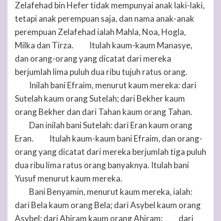
Zelafehad bin Hefer tidak mempunyai anak laki-laki,
tetapi anak perempuan saja, dan nama anak-anak
perempuan Zelafehad ialah Mahla, Noa, Hogla,
Milka dan Tirza.
Itulah kaum-kaum Manasye,
34
dan orang-orang yang dicatat dari mereka
berjumlah lima puluh dua ribu tujuh ratus orang.
Inilah bani Efraim, menurut kaum mereka: dari
35
Sutelah kaum orang Sutelah; dari Bekher kaum
orang Bekher dan dari Tahan kaum orang Tahan.
Dan inilah bani Sutelah: dari Eran kaum orang
36
Eran.
Itulah kaum-kaum bani Efraim, dan orang-
37
orang yang dicatat dari mereka berjumlah tiga puluh
dua ribu lima ratus orang banyaknya. Itulah bani
Yusuf menurut kaum mereka.
Bani Benyamin, menurut kaum mereka, ialah:
38
dari Bela kaum orang Bela; dari Asybel kaum orang
Asybel; dari Ahiram kaum orang Ahiram;
dari
39