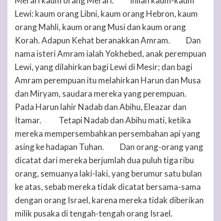
Merari kaum orang Merari.
Inilah kaum-kaum
58
Lewi: kaum orang Libni, kaum orang Hebron, kaum
orang Mahli, kaum orang Musi dan kaum orang
Korah. Adapun Kehat beranakkan Amram.
Dan
59
nama isteri Amram ialah Yokhebed, anak perempuan
Lewi, yang dilahirkan bagi Lewi di Mesir; dan bagi
Amram perempuan itu melahirkan Harun dan Musa
dan Miryam, saudara mereka yang perempuan.
60
Pada Harun lahir Nadab dan Abihu, Eleazar dan
Itamar.
Tetapi Nadab dan Abihu mati, ketika
61
mereka mempersembahkan persembahan api yang
asing ke hadapan
Tuhan
.
Dan orang-orang yang
62
dicatat dari mereka berjumlah dua puluh tiga ribu
orang, semuanya laki-laki, yang berumur satu bulan
ke atas, sebab mereka tidak dicatat bersama-sama
dengan orang Israel, karena mereka tidak diberikan
milik pusaka di tengah-tengah orang Israel.