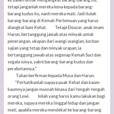
tetapi janganlah mereka kena kepada barang-
barang kudus itu, nanti mereka mati. Jadi itulah
barang-barang di Kemah Pertemuan yang harus
diangkat bani Kehat.
Tetapi Eleazar, anak imam
16
Harun, bertanggung jawab atas minyak untuk
penerangan, ukupan dari wangi-wangian, korban
sajian yang tetap dan minyak urapan; ia
bertanggung jawab atas segenap Kemah Suci dan
segala isinya, yakni barang-barang kudus dan
perabotannya.”
Tuhan
berfirman kepada Musa dan Harun:
17
”Perhatikanlah supaya puak Kehat dan kaum-
18
kaumnya jangan musnah binasa dari tengah-tengah
orang Lewi.
Inilah yang harus kamu lakukan bagi
19
mereka, supaya mereka tinggal hidup dan jangan
mati, apabila mereka mendekat ke barang-barang