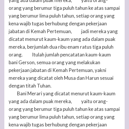
yang ada dalam puak mereka,
yaitu orang-
39
orang yang berumur tiga puluh tahun ke atas sampai
yang berumur lima puluh tahun, setiap orang yang
kena wajib tugas berhubung dengan pekerjaan
jabatan di Kemah Pertemuan,
jadi mereka yang
40
dicatat menurut kaum-kaum yang ada dalam puak
mereka, berjumlah dua ribu enam ratus tiga puluh
orang.
Itulah jumlah pencatatan kaum-kaum
41
bani Gerson, semua orang yang melakukan
pekerjaan jabatan di Kemah Pertemuan, yakni
mereka yang dicatat oleh Musa dan Harun sesuai
dengan titah
Tuhan
.
Bani Merari yang dicatat menurut kaum-kaum
42
yang ada dalam puak mereka,
yaitu orang-
43
orang yang berumur tiga puluh tahun ke atas sampai
yang berumur lima puluh tahun, setiap orang yang
kena wajib tugas berhubung dengan pekerjaan