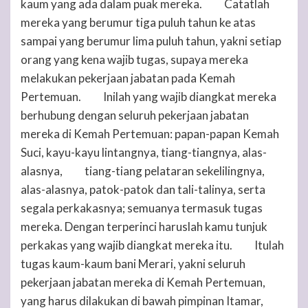
kaum yang ada dalam puak mereka.
Catatlah
30
mereka yang berumur tiga puluh tahun ke atas
sampai yang berumur lima puluh tahun, yakni setiap
orang yang kena wajib tugas, supaya mereka
melakukan pekerjaan jabatan pada Kemah
Pertemuan.
Inilah yang wajib diangkat mereka
31
berhubung dengan seluruh pekerjaan jabatan
mereka di Kemah Pertemuan: papan-papan Kemah
Suci, kayu-kayu lintangnya, tiang-tiangnya, alas-
alasnya,
tiang-tiang pelataran sekelilingnya,
32
alas-alasnya, patok-patok dan tali-talinya, serta
segala perkakasnya; semuanya termasuk tugas
mereka. Dengan terperinci haruslah kamu tunjuk
perkakas yang wajib diangkat mereka itu.
Itulah
33
tugas kaum-kaum bani Merari, yakni seluruh
pekerjaan jabatan mereka di Kemah Pertemuan,
yang harus dilakukan di bawah pimpinan Itamar,