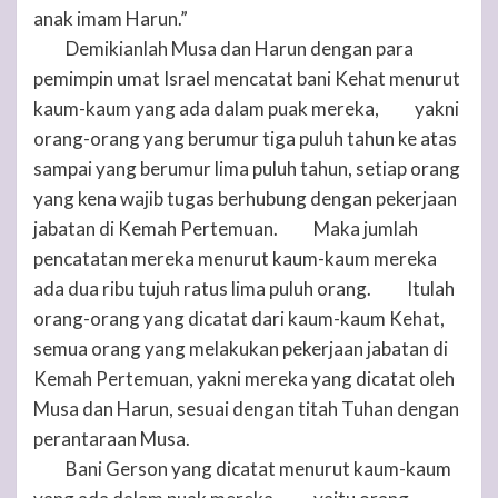
anak imam Harun.”
Demikianlah Musa dan Harun dengan para
34
pemimpin umat Israel mencatat bani Kehat menurut
kaum-kaum yang ada dalam puak mereka,
yakni
35
orang-orang yang berumur tiga puluh tahun ke atas
sampai yang berumur lima puluh tahun, setiap orang
yang kena wajib tugas berhubung dengan pekerjaan
jabatan di Kemah Pertemuan.
Maka jumlah
36
pencatatan mereka menurut kaum-kaum mereka
ada dua ribu tujuh ratus lima puluh orang.
Itulah
37
orang-orang yang dicatat dari kaum-kaum Kehat,
semua orang yang melakukan pekerjaan jabatan di
Kemah Pertemuan, yakni mereka yang dicatat oleh
Musa dan Harun, sesuai dengan titah
Tuhan
dengan
perantaraan Musa.
Bani Gerson yang dicatat menurut kaum-kaum
38