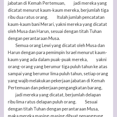
jabatan di Kemah Pertemuan,
jadi mereka yang
44
dicatat menurut kaum-kaum mereka, berjumlah tiga
ribu dua ratus orang.
Itulah jumlah pencatatan
45
kaum-kaum bani Merari, yakni mereka yang dicatat
oleh Musa dan Harun, sesuai dengan titah
Tuhan
dengan perantaraan Musa.
Semua orang Lewi yang dicatat oleh Musa dan
46
Harun dengan para pemimpin Israel menurut kaum-
kaum yang ada dalam puak-puak mereka,
yakni
47
orang-orang yang berumur tiga puluh tahun ke atas
sampai yang berumur lima puluh tahun, setiap orang
yang wajib melakukan pekerjaan jabatan di Kemah
Pertemuan dan pekerjaan pengangkatan barang,
jadi mereka yang dicatat, berjumlah delapan
48
ribu lima ratus delapan puluh orang.
Sesuai
49
dengan titah
Tuhan
dengan perantaraan Musa,
maka mereka masing-masing dibuat penanggung