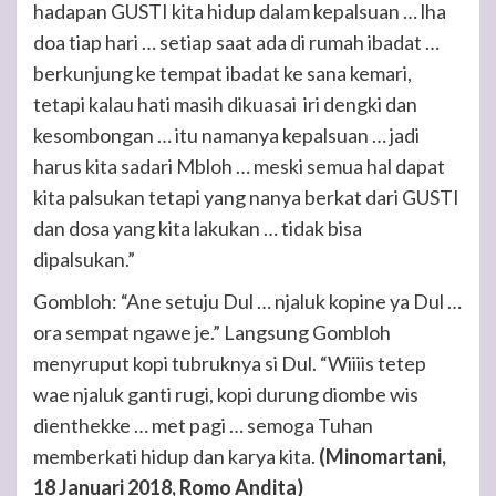
hadapan GUSTI kita hidup dalam kepalsuan … lha
doa tiap hari … setiap saat ada di rumah ibadat …
berkunjung ke tempat ibadat ke sana kemari,
tetapi kalau hati masih dikuasai iri dengki dan
kesombongan … itu namanya kepalsuan … jadi
harus kita sadari Mbloh … meski semua hal dapat
kita palsukan tetapi yang nanya berkat dari GUSTI
dan dosa yang kita lakukan … tidak bisa
dipalsukan.”
Gombloh: “Ane setuju Dul … njaluk kopine ya Dul …
ora sempat ngawe je.” Langsung Gombloh
menyruput kopi tubruknya si Dul. “Wiiiis tetep
wae njaluk ganti rugi, kopi durung diombe wis
dienthekke … met pagi … semoga Tuhan
memberkati hidup dan karya kita.
(Minomartani,
18 Januari 2018, Romo Andita)