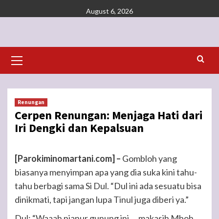
Skip
August 6, 2026
to
content
Primary
Menu
Renungan
Cerpen Renungan: Menjaga Hati dari
Iri Dengki dan Kepalsuan
[Parokiminomartani.com] –
Gombloh yang
biasanya menyimpan apa yang dia suka kini tahu-
tahu berbagi sama Si Dul. “Dul ini ada sesuatu bisa
dinikmati, tapi jangan lupa Tinul juga diberi ya.”
Dul: “Waaah njanur gunung ini … makasih Mboh …