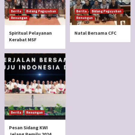
Berita
Bidang Paguyuban
Berita
Bidang Paguyuban
Renungan
Renungan
Spiritual Pelayanan
Natal Bersama CFC
Kerabat MSF
Berita
Renungan
Pesan Sidang KWI
Jelang Pemilu 2024