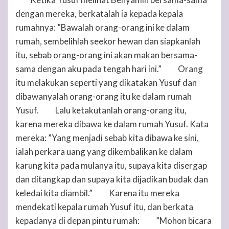
16
dengan mereka, berkatalah ia kepada kepala
rumahnya: ”Bawalah orang-orang ini ke dalam
rumah, sembelihlah seekor hewan dan siapkanlah
itu, sebab orang-orang ini akan makan bersama-
sama dengan aku pada tengah hari ini.”
Orang
17
itu melakukan seperti yang dikatakan Yusuf dan
dibawanyalah orang-orang itu ke dalam rumah
Yusuf.
Lalu ketakutanlah orang-orang itu,
18
karena mereka dibawa ke dalam rumah Yusuf. Kata
mereka: ”Yang menjadi sebab kita dibawa ke sini,
ialah perkara uang yang dikembalikan ke dalam
karung kita pada mulanya itu, supaya kita disergap
dan ditangkap dan supaya kita dijadikan budak dan
keledai kita diambil.”
Karena itu mereka
19
mendekati kepala rumah Yusuf itu, dan berkata
kepadanya di depan pintu rumah:
”Mohon bicara
20