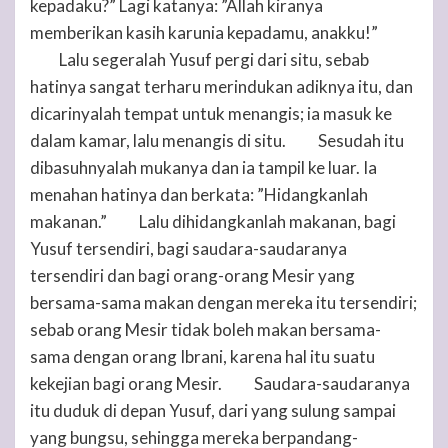
kepadaku?” Lagi katanya: ”Allah kiranya
memberikan kasih karunia kepadamu, anakku!”
Lalu segeralah Yusuf pergi dari situ, sebab
30
hatinya sangat terharu merindukan adiknya itu, dan
dicarinyalah tempat untuk menangis; ia masuk ke
dalam kamar, lalu menangis di situ.
Sesudah itu
31
dibasuhnyalah mukanya dan ia tampil ke luar. Ia
menahan hatinya dan berkata: ”Hidangkanlah
makanan.”
Lalu dihidangkanlah makanan, bagi
32
Yusuf tersendiri, bagi saudara-saudaranya
tersendiri dan bagi orang-orang Mesir yang
bersama-sama makan dengan mereka itu tersendiri;
sebab orang Mesir tidak boleh makan bersama-
sama dengan orang Ibrani, karena hal itu suatu
kekejian bagi orang Mesir.
Saudara-saudaranya
33
itu duduk di depan Yusuf, dari yang sulung sampai
yang bungsu, sehingga mereka berpandang-