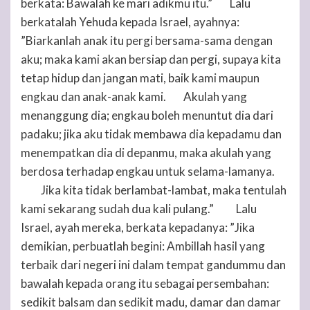
berkata: Bawalah ke mari adikmu itu.”
Lalu
8
berkatalah Yehuda kepada Israel, ayahnya:
”Biarkanlah anak itu pergi bersama-sama dengan
aku; maka kami akan bersiap dan pergi, supaya kita
tetap hidup dan jangan mati, baik kami maupun
engkau dan anak-anak kami.
Akulah yang
9
menanggung dia; engkau boleh menuntut dia dari
padaku; jika aku tidak membawa dia kepadamu dan
menempatkan dia di depanmu, maka akulah yang
berdosa terhadap engkau untuk selama-lamanya.
Jika kita tidak berlambat-lambat, maka tentulah
10
kami sekarang sudah dua kali pulang.”
Lalu
11
Israel, ayah mereka, berkata kepadanya: ”Jika
demikian, perbuatlah begini: Ambillah hasil yang
terbaik dari negeri ini dalam tempat gandummu dan
bawalah kepada orang itu sebagai persembahan:
sedikit balsam dan sedikit madu, damar dan damar