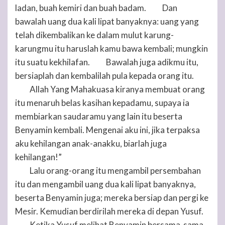
ladan, buah kemiri dan buah badam.
Dan
12
bawalah uang dua kali lipat banyaknya: uang yang
telah dikembalikan ke dalam mulut karung-
karungmu itu haruslah kamu bawa kembali; mungkin
itu suatu kekhilafan.
Bawalah juga adikmu itu,
13
bersiaplah dan kembalilah pula kepada orang itu.
Allah Yang Mahakuasa kiranya membuat orang
14
itu menaruh belas kasihan kepadamu, supaya ia
membiarkan saudaramu yang lain itu beserta
Benyamin kembali. Mengenai aku ini, jika terpaksa
aku kehilangan anak-anakku, biarlah juga
kehilangan!”
Lalu orang-orang itu mengambil persembahan
15
itu dan mengambil uang dua kali lipat banyaknya,
beserta Benyamin juga; mereka bersiap dan pergi ke
Mesir. Kemudian berdirilah mereka di depan Yusuf.
Ketika Yusuf melihat Benyamin bersama-sama