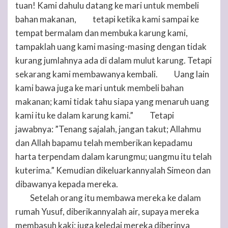
tuan! Kami dahulu datang ke mari untuk membeli
bahan makanan,
tetapi ketika kami sampai ke
21
tempat bermalam dan membuka karung kami,
tampaklah uang kami masing-masing dengan tidak
kurang jumlahnya ada di dalam mulut karung. Tetapi
sekarang kami membawanya kembali.
Uang lain
22
kami bawa juga ke mari untuk membeli bahan
makanan; kami tidak tahu siapa yang menaruh uang
kami itu ke dalam karung kami.”
Tetapi
23
jawabnya: ”Tenang sajalah, jangan takut; Allahmu
dan Allah bapamu telah memberikan kepadamu
harta terpendam dalam karungmu; uangmu itu telah
kuterima.” Kemudian dikeluarkannyalah Simeon dan
dibawanya kepada mereka.
Setelah orang itu membawa mereka ke dalam
24
rumah Yusuf, diberikannyalah air, supaya mereka
membasuh kaki; juga keledai mereka diberinya