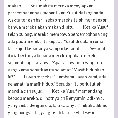
makan.
Sesudah itu mereka menyiapkan
25
persembahannya menantikan Yusuf datang pada
waktu tengah hari, sebab mereka telah mendengar,
bahwa mereka akan makan di situ.
Ketika Yusuf
26
telah pulang, mereka membawa persembahan yang
ada pada mereka itu kepada Yusuf di dalam rumah,
lalu sujud kepadanya sampai ke tanah.
Sesudah
27
itu ia bertanya kepada mereka apakah mereka
selamat; lagi katanya: ”Apakah ayahmu yang tua
yang kamu sebutkan itu selamat? Masih hidupkah
ia?”
Jawab mereka: ”Hambamu, ayah kami, ada
28
selamat; ia masih hidup.” Sesudah itu berlututlah
mereka dan sujud.
Ketika Yusuf memandang
29
kepada mereka, dilihatnyalah Benyamin, adiknya,
yang seibu dengan dia, lalu katanya: ”Inikah adikmu
yang bungsu itu, yang telah kamu sebut-sebut