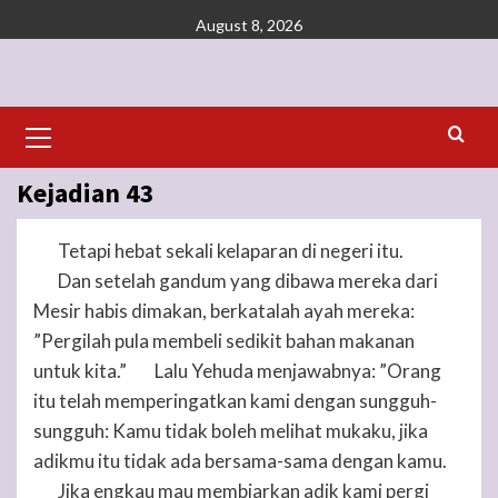
Skip
August 8, 2026
to
content
Primary
Menu
Kejadian 43
Tetapi hebat sekali kelaparan di negeri itu.
1
Dan setelah gandum yang dibawa mereka dari
2
Mesir habis dimakan, berkatalah ayah mereka:
”Pergilah pula membeli sedikit bahan makanan
untuk kita.”
Lalu Yehuda menjawabnya: ”Orang
3
itu telah memperingatkan kami dengan sungguh-
sungguh: Kamu tidak boleh melihat mukaku, jika
adikmu itu tidak ada bersama-sama dengan kamu.
Jika engkau mau membiarkan adik kami pergi
4