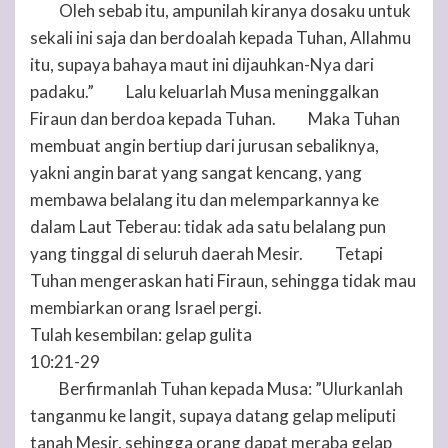
Oleh sebab itu, ampunilah kiranya dosaku untuk
17
sekali ini saja dan berdoalah kepada
Tuhan
, Allahmu
itu, supaya bahaya maut ini dijauhkan-Nya dari
padaku.”
Lalu keluarlah Musa meninggalkan
18
Firaun dan berdoa kepada
Tuhan
.
Maka
Tuhan
19
membuat angin bertiup dari jurusan sebaliknya,
yakni angin barat yang sangat kencang, yang
membawa belalang itu dan melemparkannya ke
dalam Laut Teberau: tidak ada satu belalang pun
yang tinggal di seluruh daerah Mesir.
Tetapi
20
Tuhan
mengeraskan hati Firaun, sehingga tidak mau
membiarkan orang Israel pergi.
Tulah kesembilan: gelap gulita
10:21-29
Berfirmanlah
Tuhan
kepada Musa: ”Ulurkanlah
21
tanganmu ke langit, supaya datang gelap meliputi
tanah Mesir, sehingga orang dapat meraba gelap