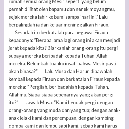
rumah semua orang Mesir seperti yang belum
pernah dilihat oleh bapamu dan nenek moyangmu,
sejak mereka lahir ke bumi sampai hari ini.” Lalu
berpalinglah ia dan keluar meninggalkan Firaun.
Sesudah itu berkatalah para pegawai Firaun
7
kepadanya: ”Berapa lama lagi orang ini akan menjadi
jerat kepada kita? Biarkanlah orang-orang itu pergi
supaya mereka beribadah kepada
Tuhan
, Allah
mereka. Belumkah tuanku insaf, bahwa Mesir pasti
akan binasa?”
Lalu Musa dan Harun dibawalah
8
kembali kepada Firaun dan berkatalah Firaun kepada
mereka: ”Pergilah, beribadahlah kepada
Tuhan
,
Allahmu. Siapa-siapa sebenarnya yang akan pergi
itu?”
Jawab Musa: ”Kami hendak pergi dengan
9
orang-orang yang muda dan yang tua; dengan anak-
anak lelaki kami dan perempuan, dengan kambing
domba kami dan lembu sapi kami, sebab kami harus