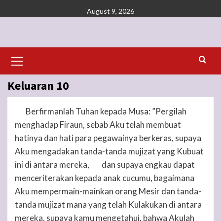
Skip
August 9, 2026
to
content
Primary
Menu
Keluaran 10
Berfirmanlah
Tuhan
kepada Musa: ”Pergilah
1
menghadap Firaun, sebab Aku telah membuat
hatinya dan hati para pegawainya berkeras, supaya
Aku mengadakan tanda-tanda mujizat yang Kubuat
ini di antara mereka,
dan supaya engkau dapat
2
menceriterakan kepada anak cucumu, bagaimana
Aku mempermain-mainkan orang Mesir dan tanda-
tanda mujizat mana yang telah Kulakukan di antara
mereka, supaya kamu mengetahui, bahwa Akulah