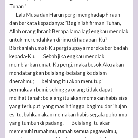
Tuhan
.”
Lalu Musa dan Harun pergi menghadap Firaun
3
dan berkata kepadanya: ”Beginilah firman
Tuhan
,
Allah orang Ibrani: Berapa lama lagi engkau menolak
untuk merendahkan dirimu di hadapan-Ku?
Biarkanlah umat-Ku pergi supaya mereka beribadah
kepada-Ku.
Sebab jika engkau menolak
4
membiarkan umat-Ku pergi, maka besok Aku akan
mendatangkan belalang-belalang ke dalam
daerahmu;
belalang itu akan menutupi
5
permukaan bumi, sehingga orang tidak dapat
melihat tanah; belalang itu akan memakan habis sisa
yang terluput, yang masih tinggal bagimu dari hujan
es itu, bahkan akan memakan habis segala pohonmu
yang tumbuh di padang.
Belalang itu akan
6
memenuhi rumahmu, rumah semua pegawaimu,