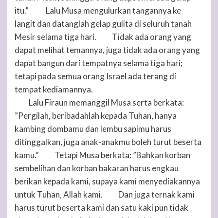
itu.”
Lalu Musa mengulurkan tangannya ke
22
langit dan datanglah gelap gulita di seluruh tanah
Mesir selama tiga hari.
Tidak ada orang yang
23
dapat melihat temannya, juga tidak ada orang yang
dapat bangun dari tempatnya selama tiga hari;
tetapi pada semua orang Israel ada terang di
tempat kediamannya.
Lalu Firaun memanggil Musa serta berkata:
24
”Pergilah, beribadahlah kepada
Tuhan
, hanya
kambing dombamu dan lembu sapimu harus
ditinggalkan, juga anak-anakmu boleh turut beserta
kamu.”
Tetapi Musa berkata: ”Bahkan korban
25
sembelihan dan korban bakaran harus engkau
berikan kepada kami, supaya kami menyediakannya
untuk
Tuhan
, Allah kami.
Dan juga ternak kami
26
harus turut beserta kami dan satu kaki pun tidak