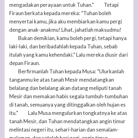
mengadakan perayaan untuk
Tuhan
.”
Tetapi
10
Firaun berkata kepada mereka: ”
Tuhan
boleh
menyertai kamu, jika aku membiarkan kamu pergi
dengan anak-anakmu! Lihat, jahatlah maksudmu!
Bukan demikian, kamu boleh pergi, tetapi hanya
11
laki-laki, dan beribadahlah kepada
Tuhan
, sebab
itulah yang kamu kehendaki.” Lalu mereka diusir dari
depan Firaun.
Berfirmanlah
Tuhan
kepada Musa: ”Ulurkanlah
12
tanganmu ke atas tanah Mesir mendatangkan
belalang dan belalang akan datang meliputi tanah
Mesir dan memakan habis segala tumbuh-tumbuhan
di tanah, semuanya yang ditinggalkan oleh hujan es
itu.”
Lalu Musa mengulurkan tongkatnya ke atas
13
tanah Mesir, dan
Tuhan
mendatangkan angin timur
melintasi negeri itu, sehari-harian dan semalam-
malaman, dan setelah hari pagi, angin timur