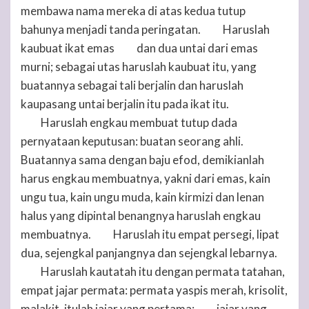
membawa nama mereka di atas kedua tutup
bahunya menjadi tanda peringatan.
Haruslah
13
kaubuat ikat emas
dan dua untai dari emas
14
murni; sebagai utas haruslah kaubuat itu, yang
buatannya sebagai tali berjalin dan haruslah
kaupasang untai berjalin itu pada ikat itu.
Haruslah engkau membuat tutup dada
15
pernyataan keputusan: buatan seorang ahli.
Buatannya sama dengan baju efod, demikianlah
harus engkau membuatnya, yakni dari emas, kain
ungu tua, kain ungu muda, kain kirmizi dan lenan
halus yang dipintal benangnya haruslah engkau
membuatnya.
Haruslah itu empat persegi, lipat
16
dua, sejengkal panjangnya dan sejengkal lebarnya.
Haruslah kautatah itu dengan permata tatahan,
17
empat jajar permata: permata yaspis merah, krisolit,
malakit, itulah jajar yang pertama;
jajar yang