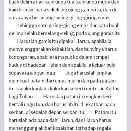
buah delima dari kain ungu tua, kain ungu muda dan
kain kirmizi, pada sekeliling ujung gamis itu, dan di
antaranya berselang-seling giring-giring emas,
sehingga satu giring-giring emas dan satu buah
34
delima selalu berselang-seling, pada ujung gamis itu.
Haruslah gamis itu dipakai Harun, apabila ia
35
menyelenggarakan kebaktian, dan bunyinya harus
kedengaran, apabila ia masuk ke dalam tempat
kudus di hadapan
Tuhan
dan apabila ia keluar pula,
supaya ia jangan mati.
Juga haruslah engkau
36
membuat patam dari emas murni dan pada patam
itu kauukirkanlah, diukirkan seperti meterai: Kudus
bagi
Tuhan
.
Haruslah patam itu engkau beri
37
bertali ungu tua, dan haruslah itu dilekatkan pada
serban, di sebelah depan serban itu.
Patam itu
38
haruslah ada pada dahi Harun, dan Harun harus
menanggung akibat kesalahan terhadap segala