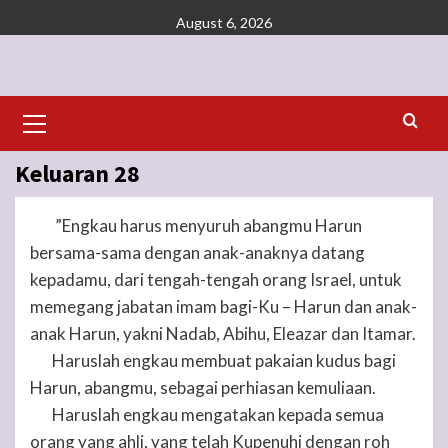
Skip
August 6, 2026
to
content
Primary
Menu
Keluaran 28
”Engkau harus menyuruh abangmu Harun
1
bersama-sama dengan anak-anaknya datang
kepadamu, dari tengah-tengah orang Israel, untuk
memegang jabatan imam bagi-Ku – Harun dan anak-
anak Harun, yakni Nadab, Abihu, Eleazar dan Itamar.
Haruslah engkau membuat pakaian kudus bagi
2
Harun, abangmu, sebagai perhiasan kemuliaan.
Haruslah engkau mengatakan kepada semua
3
orang yang ahli, yang telah Kupenuhi dengan roh