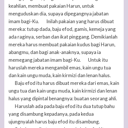
keahlian, membuat pakaian Harun, untuk
menguduskan dia, supaya dipegangnya jabatan
imam bagi-Ku.
Inilah pakaian yang harus dibuat
4
mereka: tutup dada, baju efod, gamis, kemeja yang
ada raginya, serban dan ikat pinggang. Demikianlah
mereka harus membuat pakaian kudus bagi Harun,
abangmu, dan bagi anak-anaknya, supaya ia
memegang jabatan imam bagi-Ku.
Untuk itu
5
haruslah mereka mengambil emas, kain ungu tua
dan kain ungu muda, kain kirmizi dan lenan halus.
Baju efod itu harus dibuat mereka dari emas, kain
6
ungu tua dan kain ungu muda, kain kirmizi dan lenan
halus yang dipintal benangnya: buatan seorang ahli.
Haruslah ada pada baju efod itu dua tutup bahu
7
yang disambung kepadanya, pada kedua
ujungnyalah harus baju efod itu disambung.