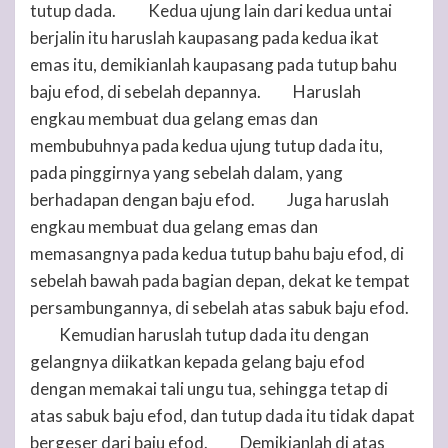
tutup dada.
Kedua ujung lain dari kedua untai
25
berjalin itu haruslah kaupasang pada kedua ikat
emas itu, demikianlah kaupasang pada tutup bahu
baju efod, di sebelah depannya.
Haruslah
26
engkau membuat dua gelang emas dan
membubuhnya pada kedua ujung tutup dada itu,
pada pinggirnya yang sebelah dalam, yang
berhadapan dengan baju efod.
Juga haruslah
27
engkau membuat dua gelang emas dan
memasangnya pada kedua tutup bahu baju efod, di
sebelah bawah pada bagian depan, dekat ke tempat
persambungannya, di sebelah atas sabuk baju efod.
Kemudian haruslah tutup dada itu dengan
28
gelangnya diikatkan kepada gelang baju efod
dengan memakai tali ungu tua, sehingga tetap di
atas sabuk baju efod, dan tutup dada itu tidak dapat
bergeser dari baju efod.
Demikianlah di atas
29