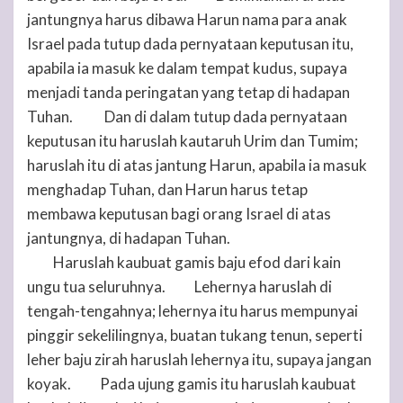
jantungnya harus dibawa Harun nama para anak
Israel pada tutup dada pernyataan keputusan itu,
apabila ia masuk ke dalam tempat kudus, supaya
menjadi tanda peringatan yang tetap di hadapan
Tuhan
.
Dan di dalam tutup dada pernyataan
30
keputusan itu haruslah kautaruh Urim dan Tumim;
haruslah itu di atas jantung Harun, apabila ia masuk
menghadap
Tuhan
, dan Harun harus tetap
membawa keputusan bagi orang Israel di atas
jantungnya, di hadapan
Tuhan
.
Haruslah kaubuat gamis baju efod dari kain
31
ungu tua seluruhnya.
Lehernya haruslah di
32
tengah-tengahnya; lehernya itu harus mempunyai
pinggir sekelilingnya, buatan tukang tenun, seperti
leher baju zirah haruslah lehernya itu, supaya jangan
koyak.
Pada ujung gamis itu haruslah kaubuat
33