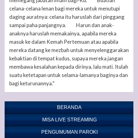
memegang jabatan imam bagi-Ku.
Buatlah
42
celana-celana lenan bagi mereka untuk menutupi
daging auratnya: celana itu haruslah dari pinggang
sampai paha panjangnya.
Harun dan anak-
43
anaknya haruslah memakainya, apabila mereka
masuk ke dalam Kemah Pertemuan atau apabila
mereka datang ke mezbah untuk menyelenggarakan
kebaktian di tempat kudus, supaya mereka jangan
membawa kesalahan kepada dirinya, lalu mati. Itulah
suatu ketetapan untuk selama-lamanya baginya dan
bagi keturunannya.”
BERANDA
MISA LIVE STREAMING
PENGUMUMAN PAROKI