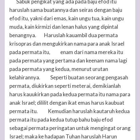
Sabuk pengikat yang ada pada baju efod itu
8
haruslah sama buatannya dan seiras dengan baju
efod itu, yakni dari emas, kain ungu tua, kain ungu
muda, kain kirmizi dan lenan halus yang dipintal
benangnya.
Haruslah kauambil dua permata
9
krisopras dan mengukirkan nama para anak Israel
pada permata itu,
enam dari nama mereka itu
10
pada permata yang pertama dan keenam nama lagi
pada permata yang kedua, menurut urutan
kelahirannya.
Seperti buatan seorang pengasah
11
permata, diukirkan seperti meterai, demikianlah
harus kauukirkan pada kedua permata itu nama para
anak Israel; dililit dengan ikat emas harus kaubuat
permata itu.
Kemudian haruslah kautaruh kedua
12
permata itu pada kedua tutup bahu baju efod
sebagai permata peringatan untuk mengingat orang
Israel; maka ke hadapan
Tuhan
haruslah Harun