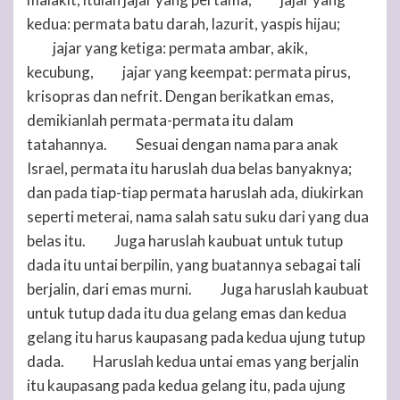
18
kedua: permata batu darah, lazurit, yaspis hijau;
jajar yang ketiga: permata ambar, akik,
19
kecubung,
jajar yang keempat: permata pirus,
20
krisopras dan nefrit. Dengan berikatkan emas,
demikianlah permata-permata itu dalam
tatahannya.
Sesuai dengan nama para anak
21
Israel, permata itu haruslah dua belas banyaknya;
dan pada tiap-tiap permata haruslah ada, diukirkan
seperti meterai, nama salah satu suku dari yang dua
belas itu.
Juga haruslah kaubuat untuk tutup
22
dada itu untai berpilin, yang buatannya sebagai tali
berjalin, dari emas murni.
Juga haruslah kaubuat
23
untuk tutup dada itu dua gelang emas dan kedua
gelang itu harus kaupasang pada kedua ujung tutup
dada.
Haruslah kedua untai emas yang berjalin
24
itu kaupasang pada kedua gelang itu, pada ujung