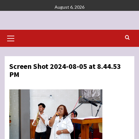
Skip
August 6, 2026
to
content
Primary
Menu
Screen Shot 2024-08-05 at 8.44.53
PM