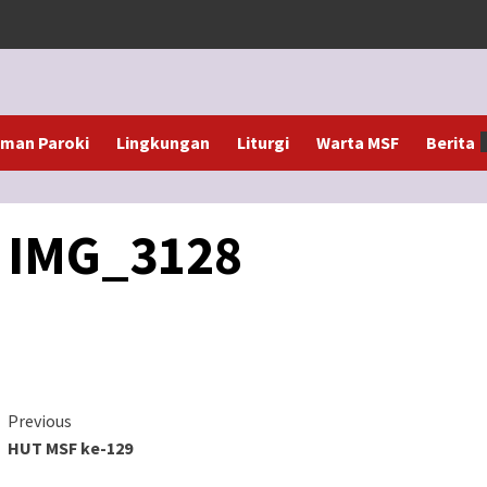
man Paroki
Lingkungan
Liturgi
Warta MSF
Berita
IMG_3128
Continue
Previous
HUT MSF ke-129
Reading