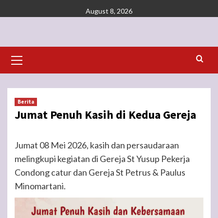
Skip
August 8, 2026
to
content
Primary
Menu
Berita
Jumat Penuh Kasih di Kedua Gereja
Jumat 08 Mei 2026, kasih dan persaudaraan
melingkupi kegiatan di Gereja St Yusup Pekerja
Condong catur dan Gereja St Petrus & Paulus
Minomartani.