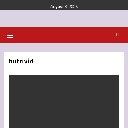
Skip
August 8, 2026
to
content
Primary
Menu
hutrivid