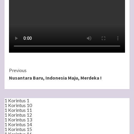
Continue
Previous
Nusantara Baru, Indonesia Maju, Merdeka !
Reading
1 Korintus 1
1 Korintus 10
1 Korintus 11
1 Korintus 12
1 Korintus 13
1 Korintus 14
1 Korintus 15
1 Korintus 16