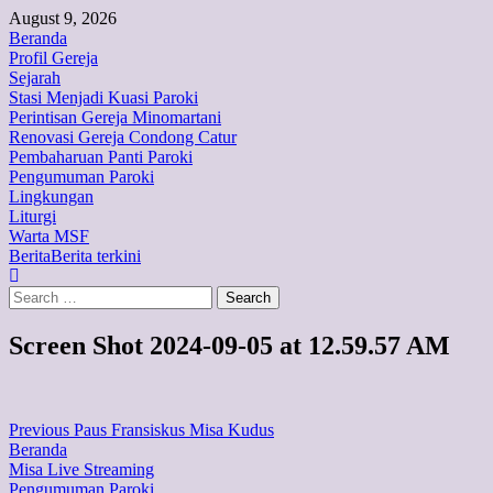
Skip
August 9, 2026
to
Primary
Beranda
content
Menu
Profil Gereja
Sejarah
Stasi Menjadi Kuasi Paroki
Perintisan Gereja Minomartani
Renovasi Gereja Condong Catur
Pembaharuan Panti Paroki
Pengumuman Paroki
Lingkungan
Liturgi
Warta MSF
Berita
Berita terkini
Search
for:
Screen Shot 2024-09-05 at 12.59.57 AM
Continue
Previous
Paus Fransiskus Misa Kudus
Beranda
Reading
Misa Live Streaming
Pengumuman Paroki