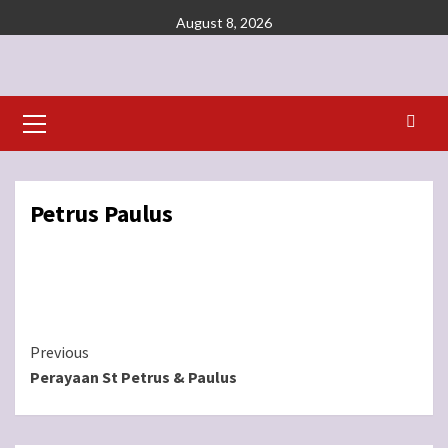
Skip
August 8, 2026
to
content
Primary
Menu
Petrus Paulus
Continue
Previous
Perayaan St Petrus & Paulus
Reading