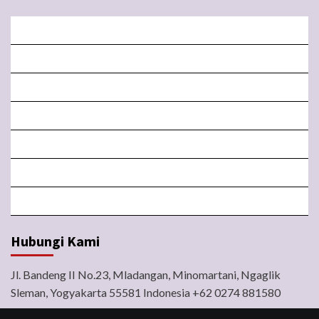
BERANDA
MISA LIVE STREAMING
PENGUMUMAN PAROKI
LITURGI
FORM
LINGKUNGAN
BERITA
Hubungi Kami
Jl. Bandeng II No.23, Mladangan, Minomartani, Ngaglik
Sleman, Yogyakarta 55581 Indonesia +62 0274 881580