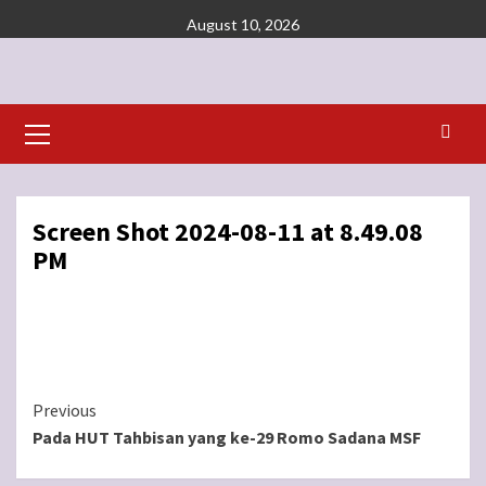
Skip
August 10, 2026
to
content
Primary
Menu
Screen Shot 2024-08-11 at 8.49.08
PM
Continue
Previous
Pada HUT Tahbisan yang ke-29 Romo Sadana MSF
Reading