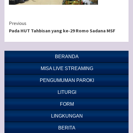
Continue
Previous
Pada HUT Tahbisan yang ke-29 Romo Sadana MSF
Reading
BERANDA
MISA LIVE STREAMING
PENGUMUMAN PAROKI
LITURGI
FORM
LINGKUNGAN
BERITA