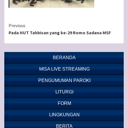
Continue
Previous
Pada HUT Tahbisan yang ke-29 Romo Sadana MSF
Reading
BERANDA
MISA LIVE STREAMING
PENGUMUMAN PAROKI
LITURGI
FORM
LINGKUNGAN
BERITA