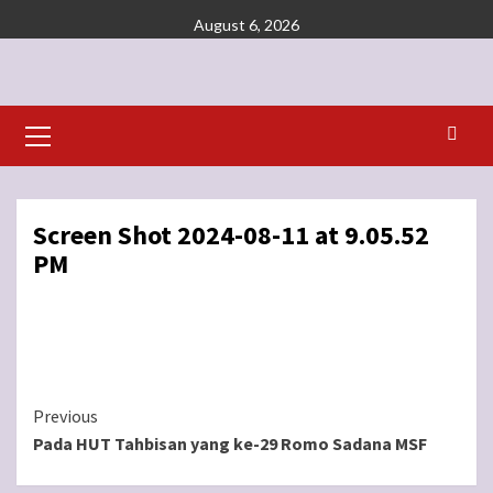
Skip
August 6, 2026
to
content
Primary
Menu
Screen Shot 2024-08-11 at 9.05.52
PM
Continue
Previous
Pada HUT Tahbisan yang ke-29 Romo Sadana MSF
Reading