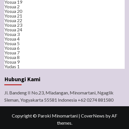
Yosua 19
Yosua 2
Yosua 20
Yosua 21
Yosua 22
Yosua 23
Yosua 24
Yosua 3
Yosua 4
Yosua 5
Yosua 6
Yosua 7
Yosua 8
Yosua 9
Yudas 1
Hubungi Kami
Jl. Bandeng II No.23, Mladangan, Minomartani, Ngaglik
Sleman, Yogyakarta 55581 Indonesia +62 0274 881580
Copyright © Paroki Minomartani
|
CoverNews
by AF
themes.