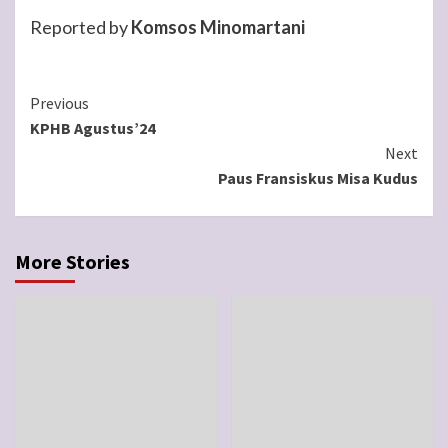
Reported by
Komsos Minomartani
Continue
Previous
KPHB Agustus’24
Reading
Next
Paus Fransiskus Misa Kudus
More Stories