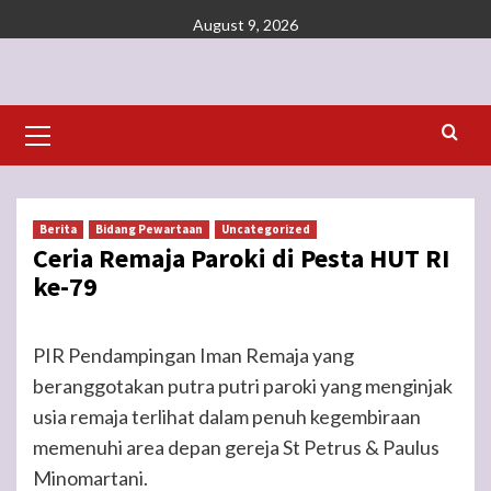
Skip
August 9, 2026
to
content
Primary
Menu
Berita
Bidang Pewartaan
Uncategorized
Ceria Remaja Paroki di Pesta HUT RI
ke-79
PIR Pendampingan Iman Remaja yang
beranggotakan putra putri paroki yang menginjak
usia remaja terlihat dalam penuh kegembiraan
memenuhi area depan gereja St Petrus & Paulus
Minomartani.