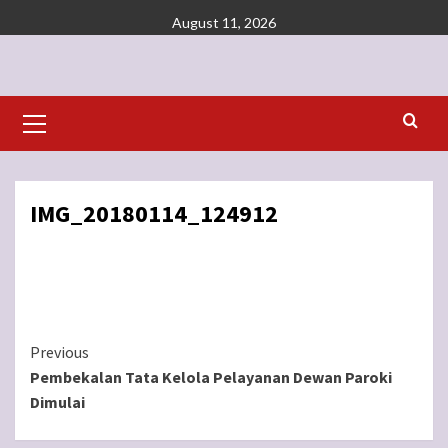
Skip
August 11, 2026
to
content
Primary
Menu
IMG_20180114_124912
Continue
Previous
Pembekalan Tata Kelola Pelayanan Dewan Paroki
Reading
Dimulai