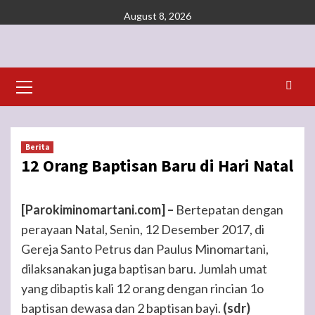
Skip
August 8, 2026
to
content
Primary
Menu
Berita
12 Orang Baptisan Baru di Hari Natal
[Parokiminomartani.com] –
Bertepatan dengan
perayaan Natal, Senin, 12 Desember 2017, di
Gereja Santo Petrus dan Paulus Minomartani,
dilaksanakan juga baptisan baru. Jumlah umat
yang dibaptis kali 12 orang dengan rincian 1o
baptisan dewasa dan 2 baptisan bayi.
(sdr)