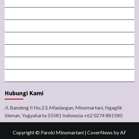
BERANDA
MISA LIVE STREAMING
PENGUMUMAN PAROKI
LITURGI
FORM
LINGKUNGAN
BERITA
Hubungi Kami
Jl. Bandeng II No.23, Mladangan, Minomartani, Ngaglik
Sleman, Yogyakarta 55581 Indonesia +62 0274 881580
Copyright © Paroki Minomartani
|
CoverNews
by AF