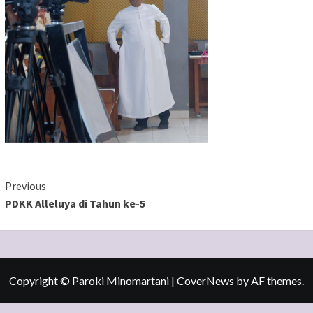
Continue
Previous
PDKK Alleluya di Tahun ke-5
Reading
Copyright © Paroki Minomartani
|
CoverNews
by AF themes.