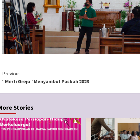
Continue
Previous
“Merti Grejo” Menyambut Paskah 2023
Reading
More Stories