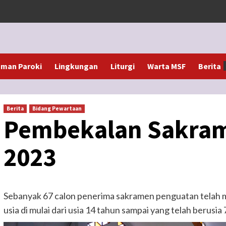
man Paroki
Lingkungan
Liturgi
Warta MSF
Berita
Berita
Bidang Pewartaan
Pembekalan Sakra
2023
Sebanyak 67 calon penerima sakramen penguatan telah me
usia di mulai dari usia 14 tahun sampai yang telah berusia