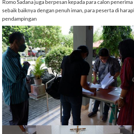
Romo Sadana juga berpesan kepada para calon penerima
sebaik baiknya dengan penuh iman, para peserta di harapk
pendampingan