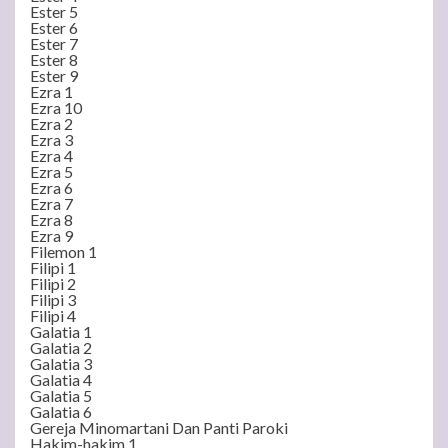
Ester 5
Ester 6
Ester 7
Ester 8
Ester 9
Ezra 1
Ezra 10
Ezra 2
Ezra 3
Ezra 4
Ezra 5
Ezra 6
Ezra 7
Ezra 8
Ezra 9
Filemon 1
Filipi 1
Filipi 2
Filipi 3
Filipi 4
Galatia 1
Galatia 2
Galatia 3
Galatia 4
Galatia 5
Galatia 6
Gereja Minomartani Dan Panti Paroki
Hakim-hakim 1