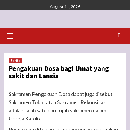
Skip
August 11, 2026
to
content
Primary
Menu
Berita
Pengakuan Dosa bagi Umat yang
sakit dan Lansia
Sakramen Pengakuan Dosa dapat juga disebut
Sakramen Tobat atau Sakramen Rekonsiliasi
adalah salah satu dari tujuh sakramen dalam
Gereja Katolik.
Pengakuan di hadapan seorang imam merupakan