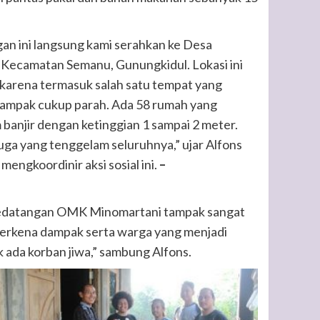
n ini langsung kami serahkan ke Desa
 Kecamatan Semanu, Gunungkidul. Lokasi ini
h karena termasuk salah satu tempat yang
dampak cukup parah. Ada 58 rumah yang
banjir dengan ketinggian 1 sampai 2 meter.
juga yang tenggelam seluruhnya,” ujar Alfons
ngkoordinir aksi sosial ini.
–
kedatangan OMK Minomartani tampak sangat
terkena dampak serta warga yang menjadi
ak ada korban jiwa,” sambung Alfons.