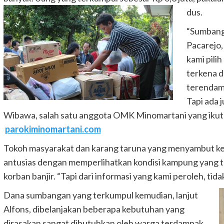
dus.
“Sumbanga
Pacarejo,
kami pili
terkena 
terendam 
Tapi ada 
Wibawa, salah satu anggota OMK Minomartani yang ikut me
parokiminomartani.com
Tokoh masyarakat dan karang taruna yang menyambut 
antusias dengan memperlihatkan kondisi kampung yang 
korban banjir. “Tapi dari informasi yang kami peroleh, tid
Dana sumbangan yang terkumpul kemudian, lanjut
Alfons, dibelanjakan beberapa kebutuhan yang
dirasakan sangat dibutuhkan oleh warga terdampak.