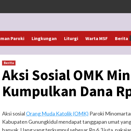
man Paroki
Lingkungan
Liturgi
Warta MSF
Berita
Berita
Aksi Sosial OMK Mi
Kumpulkan Dana Rp 
Aksi sosial
Orang Muda Katolik (OMK)
Paroki Minomartan
Kabupaten Gunungkidul mendapat tanggapan umat yang 
banyak. Uang yang terkumpul sebesar Rp 6,3 juta, pakai