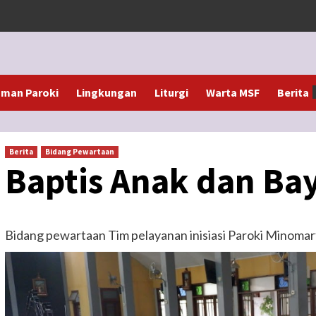
man Paroki
Lingkungan
Liturgi
Warta MSF
Berita
Berita
Bidang Pewartaan
Baptis Anak dan Bay
Bidang pewartaan Tim pelayanan inisiasi Paroki Minomar