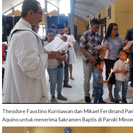
Theodore Faustino Kurniawan dan Mikael Ferdinand Pa
Aquino untuk menerima Sakramen Baptis di Paroki Minom