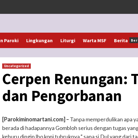
 Paroki
Lingkungan
Liturgi
Warta MSF
Berita
Ber
Uncategorized
Cerpen Renungan: 
dan Pengorbanan
[Parokiminomartani.com] –
Tanpa memperdulikan apa ya
berada di hadapannya Gombloh serius dengan tugas yang
keburu dingin lho kopi tubruknya,” sapa si Dul yang dari 