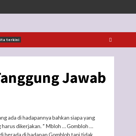
ita terkini
Tanggung Jawab
ng ada di hadapannya bahkan siapa yang
 harus dikerjakan. ” Mbloh … Gombloh …
tadi berada di hadapan Gombloh tapi tidak