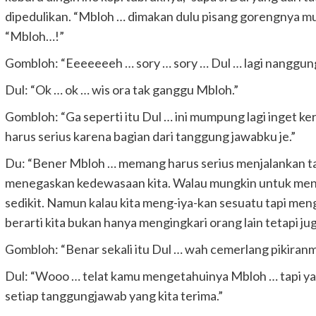
dipedulikan. “Mbloh … dimakan dulu pisang gorengnya mu
“Mbloh…!”
Gombloh: “Eeeeeeeh … sory … sory … Dul … lagi nanggung
Dul: “Ok … ok … wis ora tak ganggu Mbloh.”
Gombloh: “Ga seperti itu Dul … ini mumpung lagi inget ker
harus serius karena bagian dari tanggung jawabku je.”
Du: “Bener Mbloh … memang harus serius menjalankan ta
menegaskan kedewasaan kita. Walau mungkin untuk men
sedikit. Namun kalau kita meng-iya-kan sesuatu tapi meng
berarti kita bukan hanya mengingkari orang lain tetapi ju
Gombloh: “Benar sekali itu Dul … wah cemerlang pikiranmu
Dul: “Wooo … telat kamu mengetahuinya Mbloh … tapi ya
setiap tanggungjawab yang kita terima.”