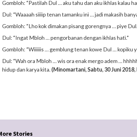
Gombloh: “Pastilah Dul … aku tahu dan aku ikhlas kalau h
Dul: “Waaaah siiiip tenan tamanku ini … jadi makasih ban
Gombloh: “Lho kok dimakan pisang gorengnya … piye Dul.
Dul: “Ingat Mbloh … pengorbanan dengan ikhlas hati.”
Gombloh: “Wiiiiiis … gemblung tenan kowe Dul … kopiku y
Dul: “Wah ora Mbloh … wis ora enak mergo adem … hhh
hidup dan karya kita.
(Minomartani, Sabtu, 30 Juni 2018
Continue
Reading
More Stories