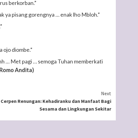
arus berkorban.”
yak ya pisang gorengnya … enak lho Mbloh.”
”
a ojo diombe.”
hhh … Met pagi … semoga Tuhan memberkati
, Romo Andita)
Next
Cerpen Renungan: Kehadiranku dan Manfaat Bagi
Sesama dan Lingkungan Sekitar