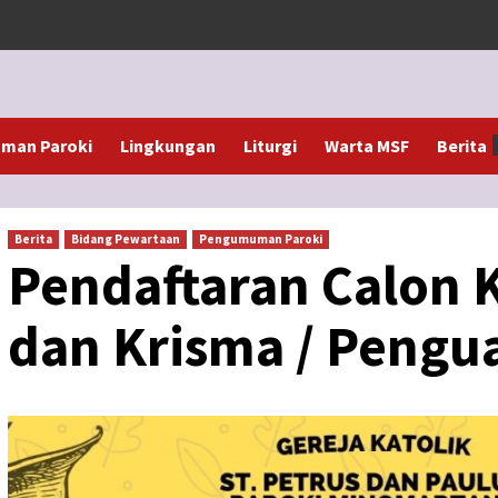
man Paroki
Lingkungan
Liturgi
Warta MSF
Berita
Berita
Bidang Pewartaan
Pengumuman Paroki
Pendaftaran Calon
dan Krisma / Pengu