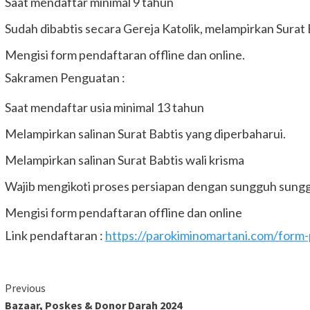
Saat mendaftar minimal 9 tahun
Sudah dibabtis secara Gereja Katolik, melampirkan Surat B
Mengisi form pendaftaran offline dan online.
Sakramen Penguatan :
Saat mendaftar usia minimal 13 tahun
Melampirkan salinan Surat Babtis yang diperbaharui.
Melampirkan salinan Surat Babtis wali krisma
Wajib mengikoti proses persiapan dengan sungguh sung
Mengisi form pendaftaran offline dan online
Link pendaftaran :
https://parokiminomartani.com/form-
Continue
Previous
Bazaar, Poskes & Donor Darah 2024