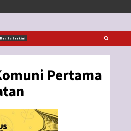
Berita terkini
 Komuni Pertama
atan