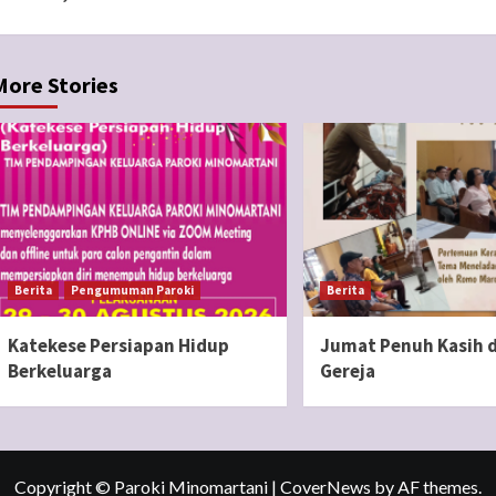
Reading
More Stories
Berita
Pengumuman Paroki
Berita
Katekese Persiapan Hidup
Jumat Penuh Kasih d
Berkeluarga
Gereja
Copyright © Paroki Minomartani
|
CoverNews
by AF themes.