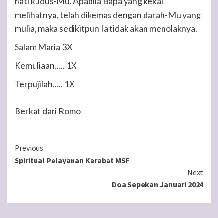
hati kudus-Mu. Apabila Bapa yang kekal
melihatnya, telah dikemas dengan darah-Mu yang
mulia, maka sedikitpun Ia tidak akan menolaknya.
Salam Maria 3X
Kemuliaan….. 1X
Terpujilah…..
1X
Berkat dari Romo
Continue
Previous
Spiritual Pelayanan Kerabat MSF
Reading
Next
Doa Sepekan Januari 2024