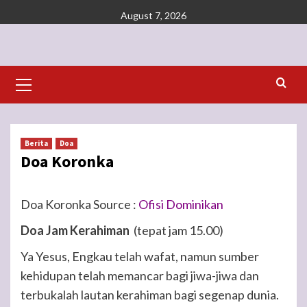
Skip
August 7, 2026
to
content
Primary
Menu
Berita
Doa
Doa Koronka
Doa Koronka Source :
Ofisi Dominikan
Doa Jam Kerahiman
(tepat jam 15.00)
Ya Yesus, Engkau telah wafat, namun sumber
kehidupan telah memancar bagi jiwa-jiwa dan
terbukalah lautan kerahiman bagi segenap dunia.