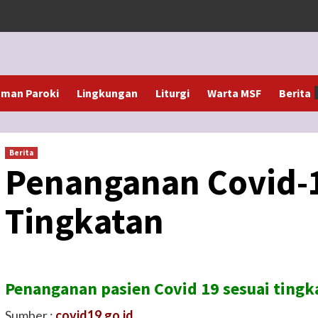
man Paroki
Lingkungan
Liturgi
Warta MSF
Berita
Berita
Penanganan Covid-1
Tingkatan
Penanganan pasien Covid 19 sesuai tingk
Sumber :
covid19.go.id