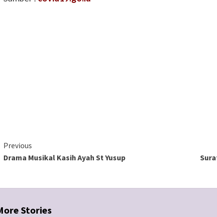
Continue
Previous
Drama Musikal Kasih Ayah St Yusup
Sura
Reading
More Stories