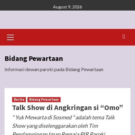
Skip
August 9, 2026
to
content
Primary
Menu
Bidang Pewartaan
Informasi dewan paroki pada Bidang Pewartaan
Berita
Bidang Pewartaan
Talk Show di Angkringan si “Omo”
" Yuk Mewarta di Sosmed " adalah tema Talk
Show yang diselenggarakan oleh Tim
Pendampingan Iman Remaja PIR Paroki