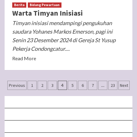
Berita
Bidang Pewartaan
Warta Timyan Inisiasi
Timyan inisiasi mendampingi pengukuhan
saudara Yohanes Markos Emerson, pagi ini
Senin 23 Desember 2024 di Gereja St Yusup
Pekerja Condongcatur....
Read More
Posts
Previous
1
2
3
4
5
6
7
…
23
Next
navigation
BERANDA
MISA LIVE STREAMING
PENGUMUMAN PAROKI