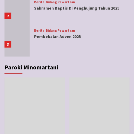
Berita
Bidang Pewartaan
Sakramen Baptis Di Penghujung Tahun 2025
2
Berita
Bidang Pewartaan
Pembekalan Adven 2025
3
Berita
Bidang Pewartaan
Saresehan Kitab Suci 2025
Paroki Minomartani
4
Berita
Bidang Pewartaan
Missio Canonica di Hari Jadi MSF ke-130
5