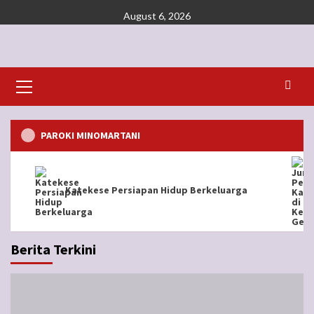
Skip
August 6, 2026
to
content
Primary
Menu
PAROKI MINOMARTANI
Katekese Persiapan Hidup Berkeluarga
Berita Terkini