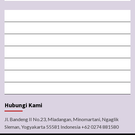
BERANDA
MISA LIVE STREAMING
PENGUMUMAN PAROKI
LITURGI
FORM
LINGKUNGAN
BERITA
Hubungi Kami
Jl. Bandeng II No.23, Mladangan, Minomartani, Ngaglik
Sleman, Yogyakarta 55581 Indonesia +62 0274 881580