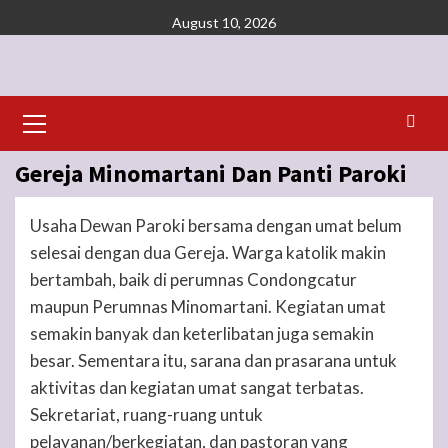
Skip
August 10, 2026
to
content
Primary
Menu
Gereja Minomartani Dan Panti Paroki
Usaha Dewan Paroki bersama dengan umat belum
selesai dengan dua Gereja. Warga katolik makin
bertambah, baik di perumnas Condongcatur
maupun Perumnas Minomartani. Kegiatan umat
semakin banyak dan keterlibatan juga semakin
besar. Sementara itu, sarana dan prasarana untuk
aktivitas dan kegiatan umat sangat terbatas.
Sekretariat, ruang-ruang untuk
pelayanan/berkegiatan, dan pastoran yang