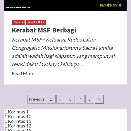
Galeri
Warta MSF
Kerabat MSF Berbagi
Kerabat MSF= Keluarga Kudus Latin:
Congregatio Missionariorum a Sacra Familia
adalah wadah bagi siapapun yang mempunyai
relasi dekat layaknya keluarga...
Read More
Posts
Previous
1
…
6
7
8
9
navigation
1 Korintus 1
1 Korintus 10
1 Korintus 11
1 Korintus 12
1 Korintus 13