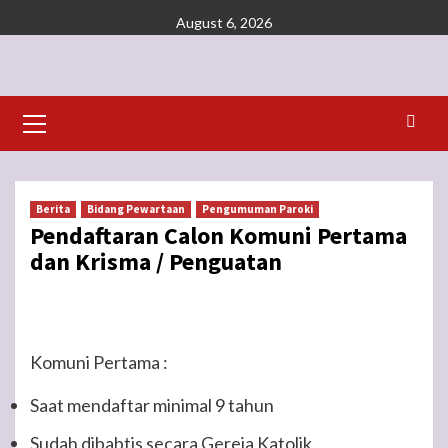
Skip
August 6, 2026
to
content
Primary
Menu
Berita
Bidang Pewartaan
Pengumuman Paroki
Pendaftaran Calon Komuni Pertama
dan Krisma / Penguatan
Komuni Pertama :
Saat mendaftar minimal 9 tahun
Sudah dibabtis secara Gereja Katolik,