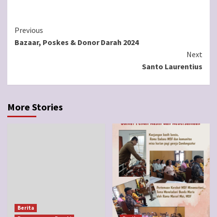
Continue
Previous
Bazaar, Poskes & Donor Darah 2024
Reading
Next
Santo Laurentius
More Stories
Berita