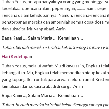
Tuhan Yesus, betapa banyaknya orang yang meninggal s
kecelakaan, bencana alam, peperangan, …….. Sama sepert
rencana dalam kehidupannya. Namun, rencana-rencana itu
pengorbanan mereka dan ampunilah semua dosa-dosa me
dan sukacita-Mu yang abadi. Amin
Bapa Kami …,
Salam Maria …,
Kemuliaan …
Tuhan, berilah mereka istirahat kekal.
Semoga cahaya yan
Hari Kedelapa
n
Tuhan Yesus, melalui wafat-Mu di kayu salib, Engkau tel
kebangkitan-Mu, Engkau telah memberikan hidup kekal b
yang kupanjatkan untuk para arwah seluruh umat Krist
kemuliaan dan sukacita abadi di surga. Amin
Bapa Kami …,
Salam Maria …,
Kemuliaan …
Tuhan, berilah mereka istirahat kekal.
Semoga cahaya yan