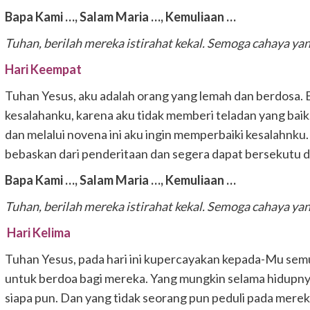
Bapa Kami …,
Salam Maria …,
Kemuliaan …
Tuhan, berilah mereka istirahat kekal.
Semoga cahaya yan
Hari Keempat
Tuhan Yesus, aku adalah orang yang lemah dan berdosa. Bi
kesalahanku, karena aku tidak memberi teladan yang ba
dan melalui novena ini aku ingin memperbaiki kesalahnk
bebaskan dari penderitaan dan segera dapat bersekutu d
Bapa Kami …,
Salam Maria …,
Kemuliaan …
Tuhan, berilah mereka istirahat kekal.
Semoga cahaya yan
Hari Kelima
Tuhan Yesus, pada hari ini kupercayakan kepada-Mu sem
untuk berdoa bagi mereka. Yang mungkin selama hidupnya
siapa pun. Dan yang tidak seorang pun peduli pada mereka.