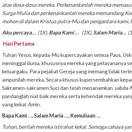
atas dosa-dosa mereka. Perkenankanlah mereka memasuki
Surga Mulia dan perkenankanlah mereka memandang Kem
mohon di dalam Kristus putra-Mu dan pengantara kami, k
Aku percaya…
(1X),
Bapa Kami …
(1X),
Salam Maria…
(
Hari Pertama
Tuhan Yesus, kepada-Mu kupercayakan semua Paus, Uskup
meninggal dunia, khususnya mereka yang pelayananya sem
keluargaku. Para pejabat Gereja yang memang tidak terl
ampunilah mereka. Secara khusus kupersembahkan kepa
Sakramen-sakramen Suci dan telah menanamkan sabda-
pandanglah niat baik mereka serta kehendak mereka yang 
yang kekal. Amin.
Bapa Kami …,
Salam Maria …,
Kemuliaan …
Tuhan, berilah mereka istirahat kekal.
Semoga cahaya yan