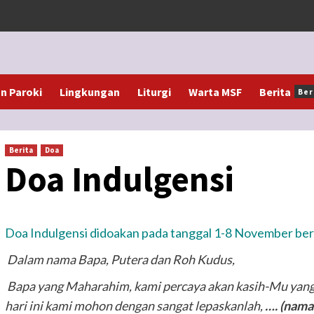
 Paroki
Lingkungan
Liturgi
Warta MSF
Berita
Ber
Berita
Doa
Doa Indulgensi
Doa Indulgensi didoakan pada tanggal 1-8 November ber
Dalam nama Bapa, Putera dan Roh Kudus,
Bapa yang Maharahim, kami percaya akan kasih-Mu yang
hari ini kami mohon dengan sangat lepaskanlah,
…. (nama