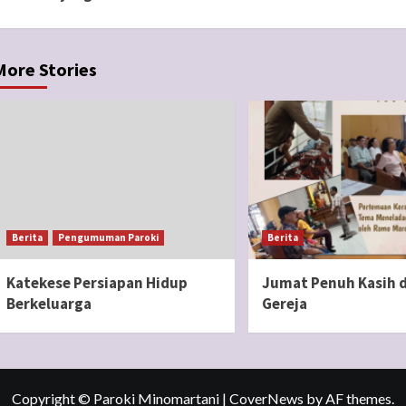
Reading
More Stories
Berita
Pengumuman Paroki
Berita
Katekese Persiapan Hidup
Jumat Penuh Kasih d
Berkeluarga
Gereja
Copyright © Paroki Minomartani
|
CoverNews
by AF themes.