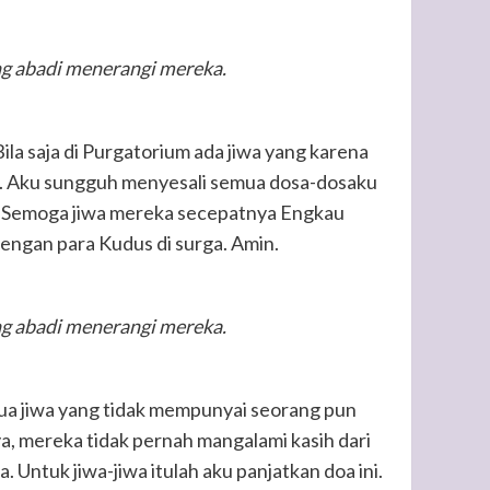
g abadi menerangi mereka.
la saja di Purgatorium ada jiwa yang karena
ik. Aku sungguh menyesali semua dosa-dosaku
u. Semoga jiwa mereka secepatnya Engkau
engan para Kudus di surga. Amin.
g abadi menerangi mereka.
ua jiwa yang tidak mempunyai seorang pun
, mereka tidak pernah mangalami kasih dari
 Untuk jiwa-jiwa itulah aku panjatkan doa ini.