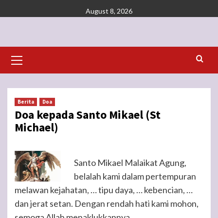
Skip
August 8, 2026
to
content
Primary
Menu
Berita
Doa
Doa kepada Santo Mikael (St
Michael)
Santo Mikael Malaikat Agung,
belalah kami dalam pertempuran
melawan kejahatan, … tipu daya, … kebencian, …
dan jerat setan. Dengan rendah hati kami mohon,
semoga Allah menaklukkannya.