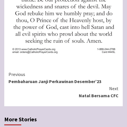
Continue
Previous
Pembaharuan Janji Perkawinan Desember’23
Reading
Next
Natal Bersama CFC
More Stories