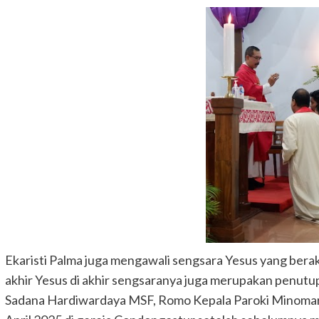
Ekaristi Palma juga mengawali sengsara Yesus yang berakhi
akhir Yesus di akhir sengsaranya juga merupakan penutu
Sadana Hardiwardaya MSF, Romo Kepala Paroki Minomar