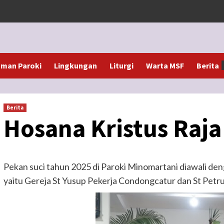
man Paroki
Lingkungan
Liturgi
Warta MSF
Berita
Berita
Hosana Kristus Raja
Pekan suci tahun 2025 di Paroki Minomartani diawali den
yaitu Gereja St Yusup Pekerja Condongcatur dan St Petr