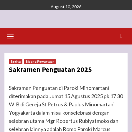
Skip
August 10, 2026
to
content
Primary
Menu
Berita
Bidang Pewartaan
Sakramen Penguatan 2025
Sakramen Penguatan di Paroki Minomartani
diterimakan pada Jumat 15 Agustus 2025 pk 17 30
WIB di Gereja St Petrus & Paulus Minomartani
Yogyakarta dalam misa konselebrasi dengan
selebran utama Mgr Robertus Rubiyatmoko dan
selebran lainnya adalah Romo Paroki Marcus