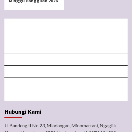
Minggu Panggilan 2026
BERANDA
MISA LIVE STREAMING
PENGUMUMAN PAROKI
LITURGI
FORM
LINGKUNGAN
BERITA
Hubungi Kami
Jl. Bandeng II No.23, Mladangan, Minomartani, Ngaglik