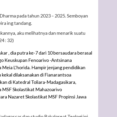
a Dharma pada tahun 2023 – 2025. Semboyan
ira ing tandang.
annya, aku melihatnya dan menarik suatu
24 : 32)
r , dia putra ke-7 dari 10 bersaudara berasal
ngo Keuskupan Fenoarivo -Antsinana
 Meia L’horida. Hampir jenjang pendidikan
kekal dilaksanakan di Fianarantsoa
kan di Katedral Toliara-Madagasikara,
a MSF Skolastikat Mahazoarivo
ara Nazaret Skolastikat MSF Propinsi Jawa
Madagascar dan studio Bakaloreat Teologi ini