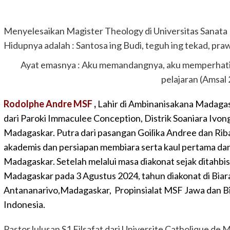
Menyelesaikan Magister Theology di Universitas Sanat
Hidupnya adalah : Santosa ing Budi, teguh ing tekad, praw
Ayat emasnya : Aku memandangnya, aku memperhatik
pelajaran (Amsal 
Rodolphe Andre MSF
,
Lahir di
Ambinanisakana Madagaska
dari Paroki Immaculee Conception, Distrik Soaniara Ivo
Madagaskar. Putra dari pasangan Goilika Andree dan Riba
akademis dan persiapan membiara serta kaul pertama dan 
Madagaskar. Setelah melalui masa diakonat sejak ditahbis
Madagaskar pada 3 Agustus 2024, tahun diakonat di Biar
Antananarivo,Madagaskar, Propinsialat MSF Jawa dan Bi
Indonesia.
Pastor lulusan S1 Filsafat dari Universite Catholique de 