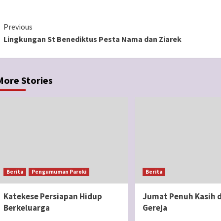
Continue
Previous
Lingkungan St Benediktus Pesta Nama dan Ziarek
Reading
More Stories
Berita
Pengumuman Paroki
Berita
Katekese Persiapan Hidup
Jumat Penuh Kasih d
Berkeluarga
Gereja