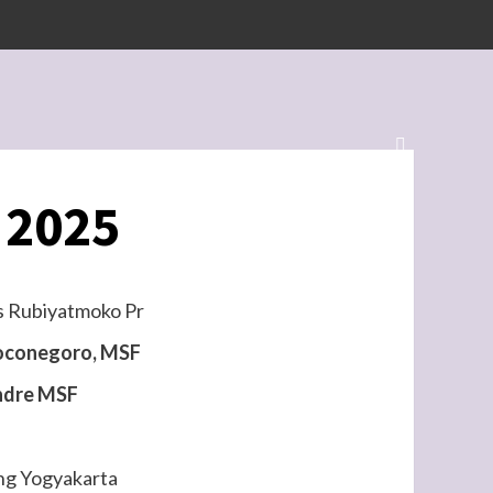
 2025
s Rubiyatmoko Pr
oconegoro, MSF
ndre MSF
eng Yogyakarta