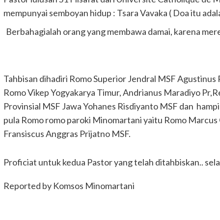
mempunyai semboyan hidup : Tsara Vavaka ( Doa itu adala
Berbahagialah orang yang membawa damai, karena mereka 
Tahbisan dihadiri Romo Superior Jendral MSF Agustinus
Romo Vikep Yogyakarya Timur, Andrianus Maradiyo Pr,Re
Provinsial MSF Jawa Yohanes Risdiyanto MSF dan hampir
pula Romo romo paroki Minomartani yaitu Romo Marcus
Fransiscus Anggras Prijatno MSF.
Proficiat untuk kedua Pastor yang telah ditahbiskan.. s
Reported by Komsos Minomartani