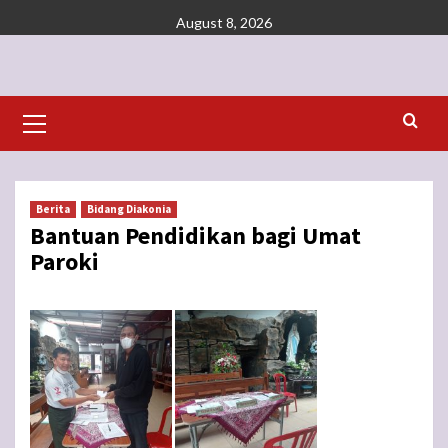
Skip
August 8, 2026
to
content
Primary
Menu
Berita
Bidang Diakonia
Bantuan Pendidikan bagi Umat
Paroki