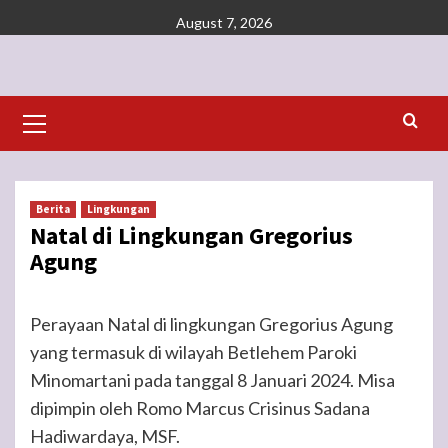
Skip
August 7, 2026
to
content
Primary
Menu
Berita
Lingkungan
Natal di Lingkungan Gregorius
Agung
Perayaan Natal di lingkungan Gregorius Agung
yang termasuk di wilayah Betlehem Paroki
Minomartani pada tanggal 8 Januari 2024. Misa
dipimpin oleh Romo Marcus Crisinus Sadana
Hadiwardaya, MSF.