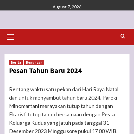
Skip
August 7, 2026
to
content
Primary
Menu
Berita
Renungan
Pesan Tahun Baru 2024
Rentang waktu satu pekan dari Hari Raya Natal
dan untuk menyambut tahun baru 2024. Paroki
Minomartani merayakan tutup tahun dengan
Ekaristi tutup tahun bersamaan dengan Pesta
Keluarga Kudus yang jatuh pada tanggal 31
Desember 2023 Minggu sore pukul 17 00 WIB.