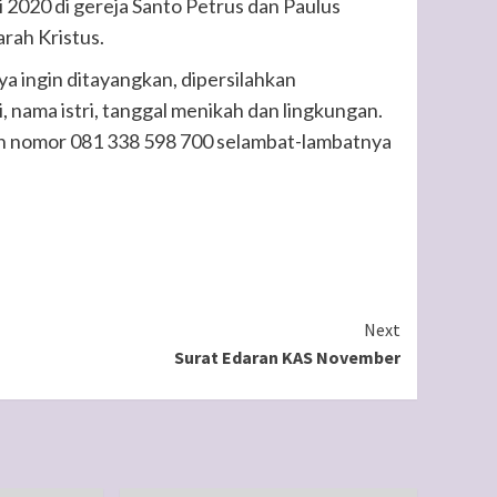
i 2020 di gereja Santo Petrus dan Paulus
rah Kristus.
a ingin ditayangkan, dipersilahkan
nama istri, tanggal menikah dan lingkungan.
n nomor 081 338 598 700 selambat-lambatnya
Next
Surat Edaran KAS November