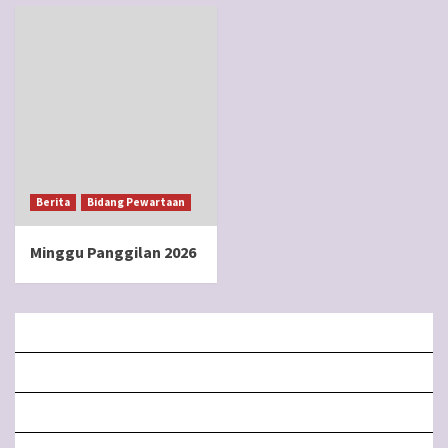
Berita
Bidang Pewartaan
Minggu Panggilan 2026
BERANDA
MISA LIVE STREAMING
PENGUMUMAN PAROKI