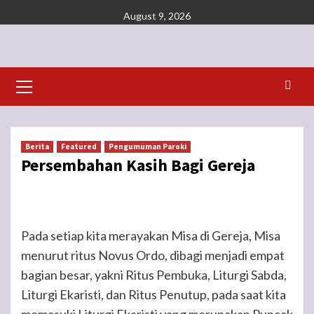
Skip
August 9, 2026
to
content
Primary
Menu
Berita
Featured
Pengumuman Paroki
Persembahan Kasih Bagi Gereja
Pada setiap kita merayakan Misa di Gereja, Misa
menurut ritus Novus Ordo, dibagi menjadi empat
bagian besar, yakni Ritus Pembuka, Liturgi Sabda,
Liturgi Ekaristi, dan Ritus Penutup, pada saat kita