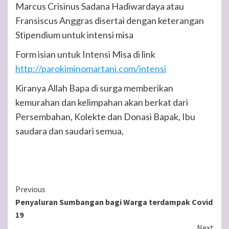
Marcus Crisinus Sadana Hadiwardaya atau
Fransiscus Anggras disertai dengan keterangan
Stipendium untuk intensi misa
Form isian untuk Intensi Misa di link
http://parokiminomartani.com/intensi
Kiranya Allah Bapa di surga memberikan
kemurahan dan kelimpahan akan berkat dari
Persembahan, Kolekte dan Donasi Bapak, Ibu
saudara dan saudari semua,
Continue
Previous
Penyaluran Sumbangan bagi Warga terdampak Covid
Reading
19
Next