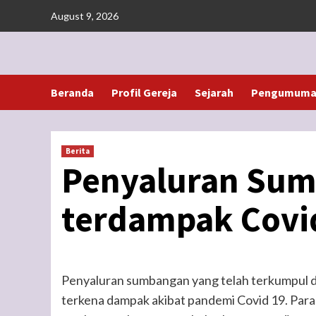
Skip
August 9, 2026
to
content
Beranda
Profil Gereja
Sejarah
Pengumuman
Berita
Penyaluran Sum
terdampak Covi
Penyaluran sumbangan yang telah terkumpul di
terkena dampak akibat pandemi Covid 19. Para