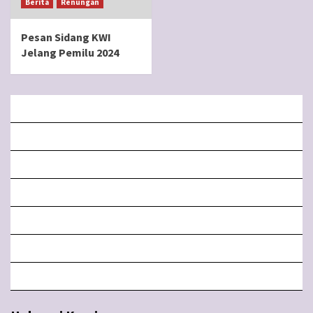
Berita
Renungan
Pesan Sidang KWI
Jelang Pemilu 2024
BERANDA
MISA LIVE STREAMING
PENGUMUMAN PAROKI
LITURGI
FORM
LINGKUNGAN
BERITA