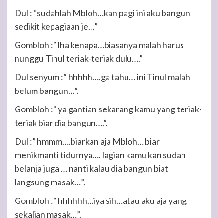
Dul : “sudahlah Mbloh…kan pagi ini aku bangun
sedikit kepagiaan je…”
Gombloh :” lha kenapa…biasanya malah harus
nunggu Tinul teriak-teriak dulu….”
Dul senyum :” hhhhh….ga tahu… ini Tinul malah
belum bangun…”.
Gombloh :” ya gantian sekarang kamu yang teriak-
teriak biar dia bangun….”.
Dul :” hmmm….biarkan aja Mbloh… biar
menikmanti tidurnya…. lagian kamu kan sudah
belanja juga … nanti kalau dia bangun biat
langsung masak…”.
Gombloh :” hhhhhh…iya sih…atau aku aja yang
sekalian masak…”.