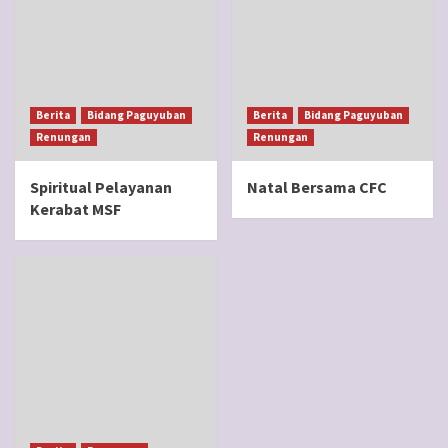
Berita
Bidang Paguyuban
Berita
Bidang Paguyuban
Renungan
Renungan
Spiritual Pelayanan
Natal Bersama CFC
Kerabat MSF