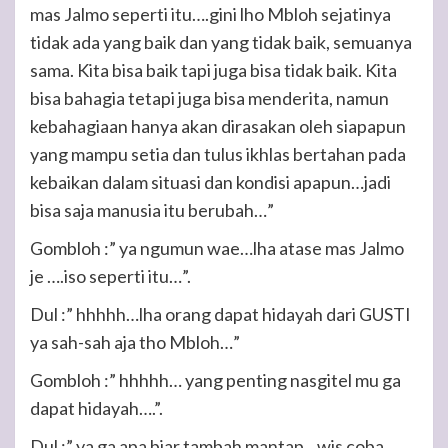
mas Jalmo seperti itu….gini lho Mbloh sejatinya
tidak ada yang baik dan yang tidak baik, semuanya
sama. Kita bisa baik tapi juga bisa tidak baik. Kita
bisa bahagia tetapi juga bisa menderita, namun
kebahagiaan hanya akan dirasakan oleh siapapun
yang mampu setia dan tulus ikhlas bertahan pada
kebaikan dalam situasi dan kondisi apapun…jadi
bisa saja manusia itu berubah…”
Gombloh :” ya ngumun wae…lha atase mas Jalmo
je ….iso seperti itu…”.
Dul :” hhhhh…lha orang dapat hidayah dari GUSTI
ya sah-sah aja tho Mbloh…”
Gombloh :” hhhhh… yang penting nasgitel mu ga
dapat hidayah….”.
Dul :” ya ga apa biar tambah mantap…wis coba