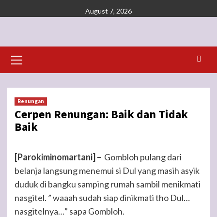
Skip
August 7, 2026
to
content
Primary
Menu
Renungan
Cerpen Renungan: Baik dan Tidak
Baik
[Parokiminomartani] –
Gombloh pulang dari
belanja langsung menemui si Dul yang masih asyik
duduk di bangku samping rumah sambil menikmati
nasgitel. ” waaah sudah siap dinikmati tho Dul…
nasgitelnya…” sapa Gombloh.