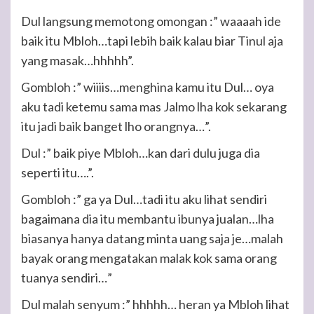
Dul langsung memotong omongan :” waaaah ide
baik itu Mbloh…tapi lebih baik kalau biar Tinul aja
yang masak…hhhhh”.
Gombloh :” wiiiis…menghina kamu itu Dul… oya
aku tadi ketemu sama mas Jalmo lha kok sekarang
itu jadi baik banget lho orangnya…”.
Dul :” baik piye Mbloh…kan dari dulu juga dia
seperti itu….”.
Gombloh :” ga ya Dul…tadi itu aku lihat sendiri
bagaimana dia itu membantu ibunya jualan…lha
biasanya hanya datang minta uang saja je…malah
bayak orang mengatakan malak kok sama orang
tuanya sendiri…”
Dul malah senyum :” hhhhh… heran ya Mbloh lihat